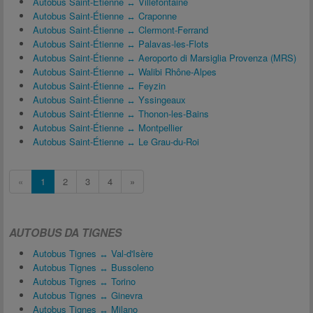
Autobus Saint-Étienne ↔ Villefontaine
Autobus Saint-Étienne ↔ Craponne
Autobus Saint-Étienne ↔ Clermont-Ferrand
Autobus Saint-Étienne ↔ Palavas-les-Flots
Autobus Saint-Étienne ↔ Aeroporto di Marsiglia Provenza (MRS)
Autobus Saint-Étienne ↔ Walibi Rhône-Alpes
Autobus Saint-Étienne ↔ Feyzin
Autobus Saint-Étienne ↔ Yssingeaux
Autobus Saint-Étienne ↔ Thonon-les-Bains
Autobus Saint-Étienne ↔ Montpellier
Autobus Saint-Étienne ↔ Le Grau-du-Roi
«
1
2
3
4
»
AUTOBUS DA TIGNES
Autobus Tignes ↔ Val-d'Isère
Autobus Tignes ↔ Bussoleno
Autobus Tignes ↔ Torino
Autobus Tignes ↔ Ginevra
Autobus Tignes ↔ Milano