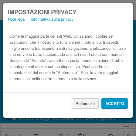
IMPOSTAZIONI PRIVACY
Note legali
Informativa sulla privacy
Autobus Saint-Étienne Tignes low cost
Prenota il biglietto del pullman più economico
Come la maggior parte dei siti Web, utilizziamo i cookie per
assicurarci che il nostro sito funzioni nel modo in cui ti aspetti,
migliorando la tua esperienza di navigazione, analizzando l'utilizzo
che ne viene fatto, supportando anche i nostri sforzi commerciali.
Scegliendo "Accetta", accetti dunque la memorizzazione di tutte
le categorie di cookie sul tuo dispositivo. Puoi gestire le
impostazioni dei cookie in "Preferenze". Puoi trovare maggiori
informazioni nella nostra informativa sulla privacy.
CERCA LE CORSE
Preferenze
ACCETTO
Treno
BlaBlaCar
Mostra alloggi disponibili con Booking.com
Annuncio