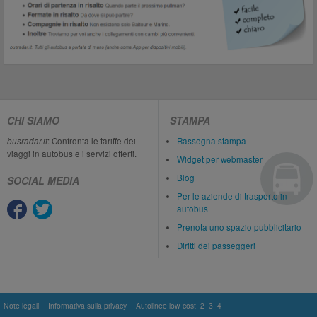
CHI SIAMO
STAMPA
busradar.it
: Confronta le tariffe dei
Rassegna stampa
viaggi in autobus e i servizi offerti.
Widget per webmaster
Blog
SOCIAL MEDIA
Per le aziende di trasporto in
autobus
Prenota uno spazio pubblicitario
Diritti dei passeggeri
Note legali
Informativa sulla privacy
Autolinee low cost
2
3
4