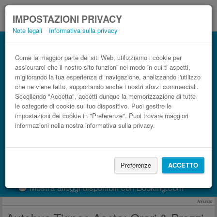
IMPOSTAZIONI PRIVACY
Note legali
Informativa sulla privacy
Autobus Aosta Tignes low cost
Prenota il biglietto del pullman più economico
Come la maggior parte dei siti Web, utilizziamo i cookie per
assicurarci che il nostro sito funzioni nel modo in cui ti aspetti,
migliorando la tua esperienza di navigazione, analizzando l'utilizzo
che ne viene fatto, supportando anche i nostri sforzi commerciali.
Scegliendo "Accetta", accetti dunque la memorizzazione di tutte
le categorie di cookie sul tuo dispositivo. Puoi gestire le
impostazioni dei cookie in "Preferenze". Puoi trovare maggiori
informazioni nella nostra informativa sulla privacy.
CERCA LE CORSE
Preferenze
ACCETTO
Treno
BlaBlaCar
Mostra alloggi disponibili con Booking.com
Annuncio