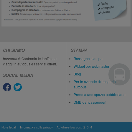
CHI SIAMO
STAMPA
busradar.it
: Confronta le tariffe dei
Rassegna stampa
viaggi in autobus e i servizi offerti.
Widget per webmaster
Blog
SOCIAL MEDIA
Per le aziende di trasporto in
autobus
Prenota uno spazio pubblicitario
Diritti dei passeggeri
Note legali
Informativa sulla privacy
Autolinee low cost
2
3
4