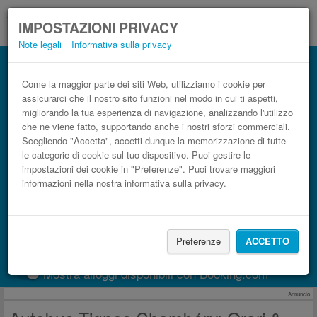
IMPOSTAZIONI PRIVACY
Note legali
Informativa sulla privacy
Autobus Chambéry Tignes low cost
Prenota il biglietto del pullman più economico
Come la maggior parte dei siti Web, utilizziamo i cookie per
assicurarci che il nostro sito funzioni nel modo in cui ti aspetti,
migliorando la tua esperienza di navigazione, analizzando l'utilizzo
che ne viene fatto, supportando anche i nostri sforzi commerciali.
Scegliendo "Accetta", accetti dunque la memorizzazione di tutte
le categorie di cookie sul tuo dispositivo. Puoi gestire le
impostazioni dei cookie in "Preferenze". Puoi trovare maggiori
informazioni nella nostra informativa sulla privacy.
CERCA LE CORSE
Preferenze
ACCETTO
Treno
BlaBlaCar
Mostra alloggi disponibili con Booking.com
Annuncio