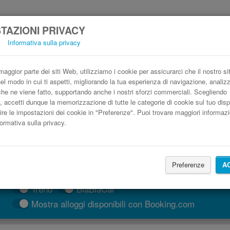
TAZIONI PRIVACY
i
Informativa sulla privacy
Autobus Lazise Siena low cost
Prenota il biglietto del pullman più economico
aggior parte dei siti Web, utilizziamo i cookie per assicurarci che il nostro si
nel modo in cui ti aspetti, migliorando la tua esperienza di navigazione, anali
o che ne viene fatto, supportando anche i nostri sforzi commerciali. Scegliendo
, accetti dunque la memorizzazione di tutte le categorie di cookie sul tuo disp
ire le impostazioni dei cookie in "Preferenze". Puoi trovare maggiori informazi
formativa sulla privacy.
Preferenze
A
CERCA LE CORSE
Treno
BlaBlaCar
Mostra alloggi disponibili con Booking.com