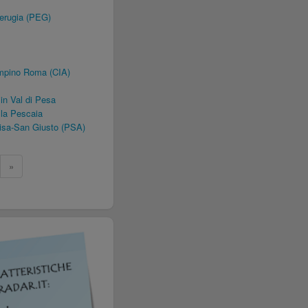
erugia (PEG)
mpino Roma (CIA)
n Val di Pesa
lla Pescaia
isa-San Giusto (PSA)
»