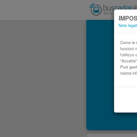
IMPOS
Note legal
Come la m
funzioni 
l'utilizz
"Accetta"
Puoi gest
nostra in