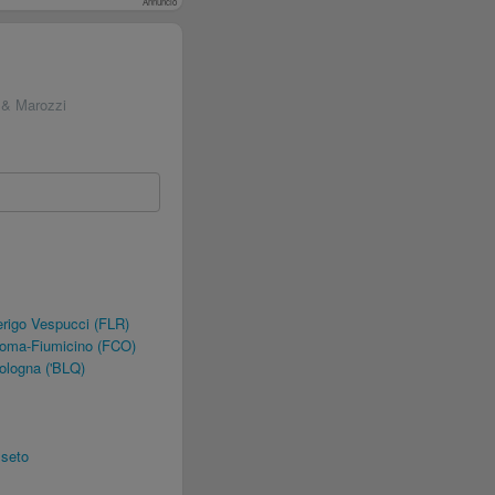
Annuncio
 & Marozzi
rigo Vespucci (FLR)
Roma-Fiumicino (FCO)
ologna ('BLQ)
sseto