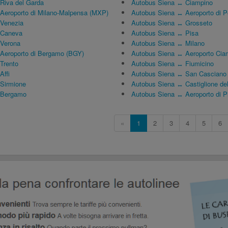
Riva del Garda
Autobus Siena ↔ Ciampino
Aeroporto di Milano-Malpensa (MXP)
Autobus Siena ↔ Aeroporto di P
 Venezia
Autobus Siena ↔ Grosseto
 Caneva
Autobus Siena ↔ Pisa
 Verona
Autobus Siena ↔ Milano
Aeroporto di Bergamo (BGY)
Autobus Siena ↔ Aeroporto Cia
Trento
Autobus Siena ↔ Fiumicino
Affi
Autobus Siena ↔ San Casciano i
Sirmione
Autobus Siena ↔ Castiglione de
 Bergamo
Autobus Siena ↔ Aeroporto di P
«
1
2
3
4
5
6