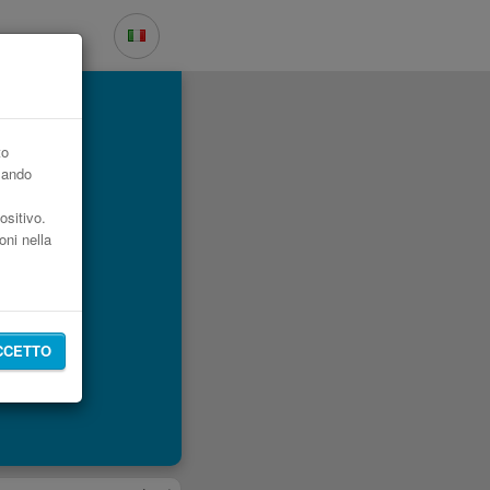
to
zzando
ositivo.
oni nella
CCETTO