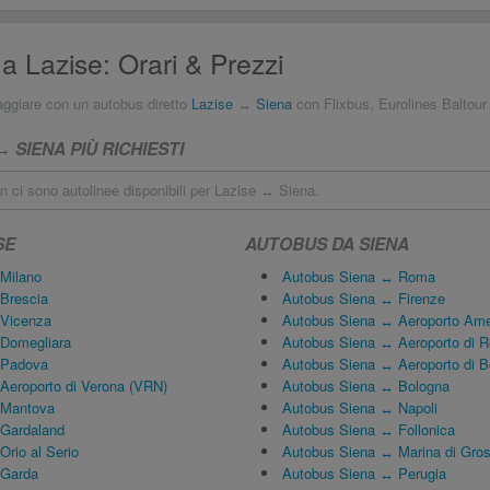
a Lazise: Orari & Prezzi
aggiare con un autobus diretto
Lazise
↔
Siena
con Flixbus, Eurolines Baltour
 SIENA PIÙ RICHIESTI
 ci sono autolinee disponibili per Lazise ↔ Siena.
SE
AUTOBUS DA SIENA
Milano
Autobus Siena ↔ Roma
Brescia
Autobus Siena ↔ Firenze
 Vicenza
Autobus Siena ↔ Aeroporto Ame
Domegliara
Autobus Siena ↔ Aeroporto di 
 Padova
Autobus Siena ↔ Aeroporto di B
Aeroporto di Verona (VRN)
Autobus Siena ↔ Bologna
 Mantova
Autobus Siena ↔ Napoli
 Gardaland
Autobus Siena ↔ Follonica
rio al Serio
Autobus Siena ↔ Marina di Gro
 Garda
Autobus Siena ↔ Perugia