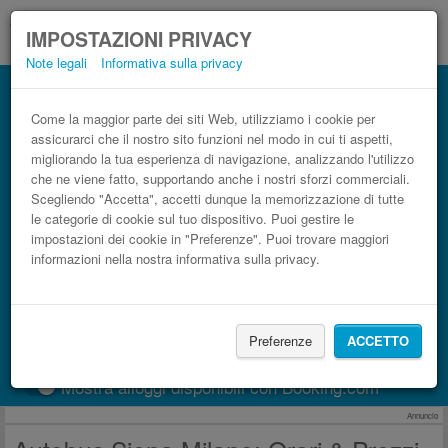
IMPOSTAZIONI PRIVACY
Note legali
Informativa sulla privacy
Autobus Milano Siena low cost
Prenota il biglietto del pullman più economico
Come la maggior parte dei siti Web, utilizziamo i cookie per
assicurarci che il nostro sito funzioni nel modo in cui ti aspetti,
migliorando la tua esperienza di navigazione, analizzando l'utilizzo
che ne viene fatto, supportando anche i nostri sforzi commerciali.
Scegliendo "Accetta", accetti dunque la memorizzazione di tutte
le categorie di cookie sul tuo dispositivo. Puoi gestire le
impostazioni dei cookie in "Preferenze". Puoi trovare maggiori
informazioni nella nostra informativa sulla privacy.
CERCA LE CORSE
Preferenze
ACCETTO
Treno
BlaBlaCar
Mostra alloggi disponibili con Booking.com
Annuncio