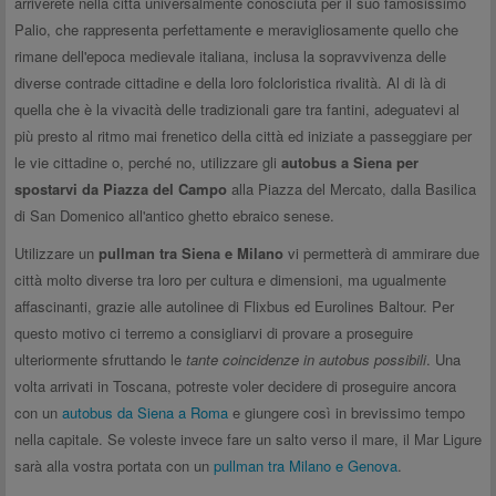
arriverete nella città universalmente conosciuta per il suo famosissimo
Palio, che rappresenta perfettamente e meravigliosamente quello che
rimane dell'epoca medievale italiana, inclusa la sopravvivenza delle
diverse contrade cittadine e della loro folcloristica rivalità. Al di là di
quella che è la vivacità delle tradizionali gare tra fantini, adeguatevi al
più presto al ritmo mai frenetico della città ed iniziate a passeggiare per
le vie cittadine o, perché no, utilizzare gli
autobus a Siena per
spostarvi da Piazza del Campo
alla Piazza del Mercato, dalla Basilica
di San Domenico all'antico ghetto ebraico senese.
Utilizzare un
pullman tra Siena e Milano
vi permetterà di ammirare due
città molto diverse tra loro per cultura e dimensioni, ma ugualmente
affascinanti, grazie alle autolinee di Flixbus ed Eurolines Baltour. Per
questo motivo ci terremo a consigliarvi di provare a proseguire
ulteriormente sfruttando le
tante coincidenze in autobus possibili
. Una
volta arrivati in Toscana, potreste voler decidere di proseguire ancora
con un
autobus da Siena a Roma
e giungere così in brevissimo tempo
nella capitale. Se voleste invece fare un salto verso il mare, il Mar Ligure
sarà alla vostra portata con un
pullman tra Milano e Genova
.