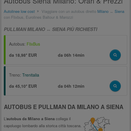
Autobus Siena Milano: Orari & Prezzi
Autolinee low cost
Viaggiare con un autobus diretto
Milano
↔
Siena
con Flixbus, Eurolines Baltour & Marozzi
PULLMAN MILANO ↔ SIENA PIÙ RICHIESTI
Autobus:
FlixBus
da 18,98* EUR
da
06h 14min
Treno:
Trenitalia
da 45,10* EUR
da
04h 12min
AUTOBUS E PULLMAN DA MILANO A SIENA
L'
autobus da Milano a Siena
collega il
capoluogo lombardo alla storica città toscana.