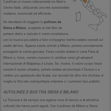
Il pullman si muove velocemente tra Nord e
Centro Italia
, utilizzando una rete autostradale
moderna, scorrevole ed efficiente.
Se decideste di viaggiare in
pullman da
Siena a Milano
, scegliete un bel libro da
portarvi dietro e caricate il vostro smartphone
con la musica più adatta a farvi compagnia mentre sedete comodi sul
sedile del bus. Appena sarete arrivati a Milano, potrete comodamente
proseguire la vostra giornata. Forse vorrete andare in zona Fiera di
Milano o, forse, vorrete
muovervi in autobus verso gli aeroporti
internazionali di Malpensa e Linate
. Se, invece, il vostro scopo fosse
visitare il centro cittadino, potrete andare ad ammirare il Duomo o a
vedere uno spettacolo alla Scala; non dovrete far altro che sfruttare al
meglio la fitta rete metropolitana milanese o i numerosi bus pubblici.
AUTOLINEE E BUS TRA SIENA E MILANO
La Toscana è da sempre una regione ricca di fascino e di attrattive
culturali che hanno pochi eguali. Con il
pullman da Milano a Siena