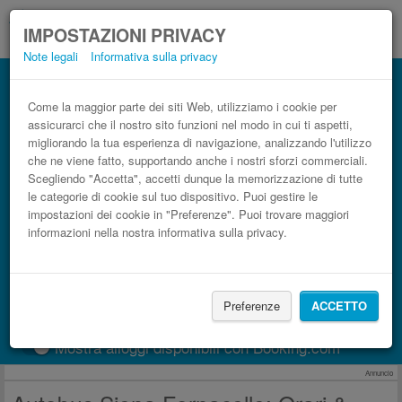
IMPOSTAZIONI PRIVACY
Note legali
Informativa sulla privacy
Autobus Fornacelle Siena low cost
Prenota il biglietto del pullman più economico
Come la maggior parte dei siti Web, utilizziamo i cookie per
assicurarci che il nostro sito funzioni nel modo in cui ti aspetti,
migliorando la tua esperienza di navigazione, analizzando l'utilizzo
che ne viene fatto, supportando anche i nostri sforzi commerciali.
Scegliendo "Accetta", accetti dunque la memorizzazione di tutte
le categorie di cookie sul tuo dispositivo. Puoi gestire le
impostazioni dei cookie in "Preferenze". Puoi trovare maggiori
informazioni nella nostra informativa sulla privacy.
CERCA LE CORSE
Preferenze
ACCETTO
Treno
BlaBlaCar
Mostra alloggi disponibili con Booking.com
Annuncio