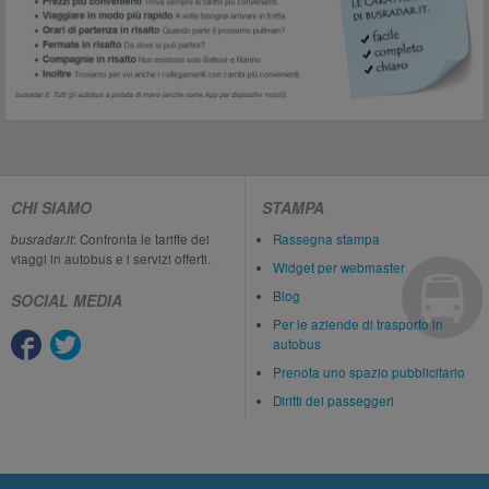
CHI SIAMO
STAMPA
busradar.it
: Confronta le tariffe dei
Rassegna stampa
viaggi in autobus e i servizi offerti.
Widget per webmaster
Blog
SOCIAL MEDIA
Per le aziende di trasporto in
autobus
Prenota uno spazio pubblicitario
Diritti dei passeggeri