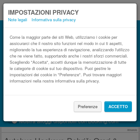
IMPOSTAZIONI PRIVACY
Note legali
Informativa sulla privacy
Autobus Dobrič Haskovo low cost
Prenota il biglietto del pullman più economico
Come la maggior parte dei siti Web, utilizziamo i cookie per
assicurarci che il nostro sito funzioni nel modo in cui ti aspetti,
migliorando la tua esperienza di navigazione, analizzando l'utilizzo
che ne viene fatto, supportando anche i nostri sforzi commerciali.
Scegliendo "Accetta", accetti dunque la memorizzazione di tutte
le categorie di cookie sul tuo dispositivo. Puoi gestire le
impostazioni dei cookie in "Preferenze". Puoi trovare maggiori
informazioni nella nostra informativa sulla privacy.
CERCA LE CORSE
Preferenze
ACCETTO
Treno
BlaBlaCar
Mostra alloggi disponibili con Booking.com
Annuncio