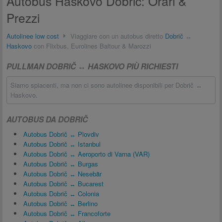
Autobus Haskovo Dobrič: Orari &
Prezzi
Autolinee low cost
Viaggiare con un autobus diretto
Dobrič
↔
Haskovo
con Flixbus, Eurolines Baltour & Marozzi
PULLMAN DOBRIČ ↔ HASKOVO PIÙ RICHIESTI
Siamo spiacenti, ma non ci sono autolinee disponibili per Dobrič ↔
Haskovo.
AUTOBUS DA DOBRIČ
Autobus Dobrič ↔ Plovdiv
Autobus Dobrič ↔ Istanbul
Autobus Dobrič ↔ Aeroporto di Varna (VAR)
Autobus Dobrič ↔ Burgas
Autobus Dobrič ↔ Nesebăr
Autobus Dobrič ↔ Bucarest
Autobus Dobrič ↔ Colonia
Autobus Dobrič ↔ Berlino
Autobus Dobrič ↔ Francoforte