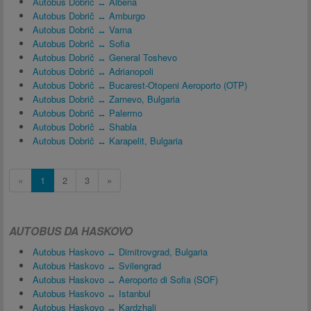
Autobus Dobrič ↔ Albena
Autobus Dobrič ↔ Amburgo
Autobus Dobrič ↔ Varna
Autobus Dobrič ↔ Sofia
Autobus Dobrič ↔ General Toshevo
Autobus Dobrič ↔ Adrianopoli
Autobus Dobrič ↔ Bucarest-Otopeni Aeroporto (OTP)
Autobus Dobrič ↔ Zarnevo, Bulgaria
Autobus Dobrič ↔ Palermo
Autobus Dobrič ↔ Shabla
Autobus Dobrič ↔ Karapelit, Bulgaria
«
1
2
3
»
AUTOBUS DA HASKOVO
Autobus Haskovo ↔ Dimitrovgrad, Bulgaria
Autobus Haskovo ↔ Svilengrad
Autobus Haskovo ↔ Aeroporto di Sofia (SOF)
Autobus Haskovo ↔ Istanbul
Autobus Haskovo ↔ Kardzhali