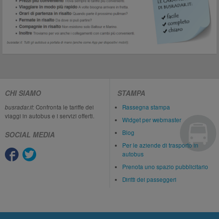
CHI SIAMO
STAMPA
busradar.it
: Confronta le tariffe dei
Rassegna stampa
viaggi in autobus e i servizi offerti.
Widget per webmaster
Blog
SOCIAL MEDIA
Per le aziende di trasporto in
autobus
Prenota uno spazio pubblicitario
Diritti dei passeggeri