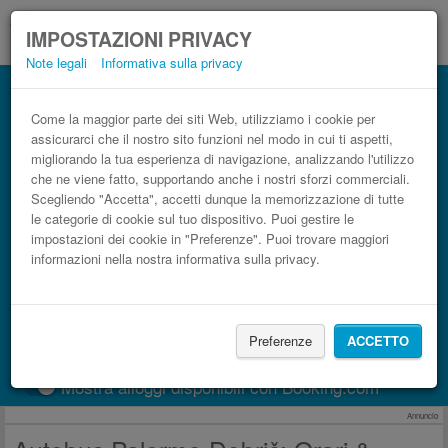
IMPOSTAZIONI PRIVACY
Note legali
Informativa sulla privacy
Autobus Dobrič Palermo low cost
Prenota il biglietto del pullman più economico
Come la maggior parte dei siti Web, utilizziamo i cookie per
assicurarci che il nostro sito funzioni nel modo in cui ti aspetti,
migliorando la tua esperienza di navigazione, analizzando l'utilizzo
che ne viene fatto, supportando anche i nostri sforzi commerciali.
Scegliendo "Accetta", accetti dunque la memorizzazione di tutte
le categorie di cookie sul tuo dispositivo. Puoi gestire le
impostazioni dei cookie in "Preferenze". Puoi trovare maggiori
informazioni nella nostra informativa sulla privacy.
CERCA LE CORSE
Preferenze
ACCETTO
Treno
BlaBlaCar
Mostra alloggi disponibili con Booking.com
Annuncio