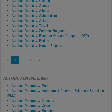
Autobus Dobrič ↔ Colonia
Autobus Dobrič ↔ Shabla
Autobus Dobrič ↔ Albena
Autobus Dobrič ↔ Sabbie d'oro
Autobus Dobrič ↔ Ankara
Autobus Dobrič ↔ Tervel
Autobus Dobrič ↔ Zarnevo, Bulgaria
Autobus Dobrič ↔ Bucarest-Otopeni Aeroporto (OTP)
Autobus Dobrič ↔ Berlino
Autobus Dobrič ↔ Hitovo, Bulgaria
«
1
2
3
»
AUTOBUS DA PALERMO
Autobus Palermo ↔ Roma
Autobus Palermo ↔ Aeroporto di Palermo, Falcone e Borsellino
(PMO)
Autobus Palermo ↔ Messina
Autobus Palermo ↔ Cinisi
Autobus Palermo ↔ Bologna