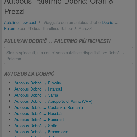
Autobus Palermo Dobrič: Orari &
Prezzi
Autolinee low cost
Viaggiare con un autobus diretto
Dobrič
↔
Palermo
con Flixbus, Eurolines Baltour & Marozzi
PULLMAN DOBRIČ ↔ PALERMO PIÙ RICHIESTI
Siamo spiacenti, ma non ci sono autolinee disponibili per Dobrič ↔
Palermo.
AUTOBUS DA DOBRIČ
Autobus Dobrič ↔ Plovdiv
Autobus Dobrič ↔ Istanbul
Autobus Dobrič ↔ Varna
Autobus Dobrič ↔ Aeroporto di Varna (VAR)
Autobus Dobrič ↔ Costanza, Romania
Autobus Dobrič ↔ Nesebăr
Autobus Dobrič ↔ Bucarest
Autobus Dobrič ↔ Sofia
Autobus Dobrič ↔ Francoforte