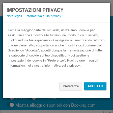
IMPOSTAZIONI PRIVACY
Note legali
Informativa sulla privacy
Autobus Aeroporto di Varna (VAR) Dobrič
low cost
Come la maggior parte dei siti Web, utilizziamo i cookie per
assicurarci che il nostro sito funzioni nel modo in cui ti aspetti,
Prenota il biglietto del pullman più economico
migliorando la tua esperienza di navigazione, analizzando l'utilizzo
che ne viene fatto, supportando anche i nostri sforzi commerciali.
Scegliendo "Accetta", accetti dunque la memorizzazione di tutte
le categorie di cookie sul tuo dispositivo. Puoi gestire le
impostazioni dei cookie in "Preferenze". Puoi trovare maggiori
informazioni nella nostra informativa sulla privacy.
Preferenze
ACCETTO
CERCA LE CORSE
Treno
BlaBlaCar
Mostra alloggi disponibili con Booking.com
Annuncio