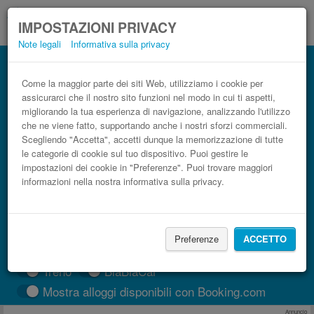
IMPOSTAZIONI PRIVACY
Note legali
Informativa sulla privacy
Autobus Costanza, Romania Siena low
cost
Come la maggior parte dei siti Web, utilizziamo i cookie per
assicurarci che il nostro sito funzioni nel modo in cui ti aspetti,
Prenota il biglietto del pullman più economico
migliorando la tua esperienza di navigazione, analizzando l'utilizzo
che ne viene fatto, supportando anche i nostri sforzi commerciali.
Scegliendo "Accetta", accetti dunque la memorizzazione di tutte
le categorie di cookie sul tuo dispositivo. Puoi gestire le
impostazioni dei cookie in "Preferenze". Puoi trovare maggiori
informazioni nella nostra informativa sulla privacy.
Preferenze
ACCETTO
CERCA LE CORSE
Treno
BlaBlaCar
Mostra alloggi disponibili con Booking.com
Annuncio