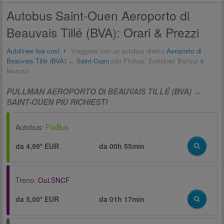
Autobus Saint-Ouen Aeroporto di
Beauvais Tillé (BVA): Orari & Prezzi
Autolinee low cost
Viaggiare con un autobus diretto
Aeroporto di
Beauvais Tillé (BVA)
↔
Saint-Ouen
con Flixbus, Eurolines Baltour &
Marozzi
PULLMAN AEROPORTO DI BEAUVAIS TILLÉ (BVA) ↔
SAINT-OUEN PIÙ RICHIESTI
Autobus:
FlixBus
da 4,99* EUR
da
00h 55min
Treno:
Oui.SNCF
da 5,00* EUR
da
01h 17min