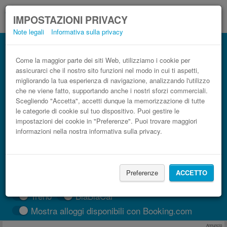
IMPOSTAZIONI PRIVACY
Note legali
Informativa sulla privacy
Autobus Aeroporto di Beauvais Tillé
(BVA) Saint-Ouen low cost
Come la maggior parte dei siti Web, utilizziamo i cookie per
assicurarci che il nostro sito funzioni nel modo in cui ti aspetti,
Prenota il biglietto del pullman più economico
migliorando la tua esperienza di navigazione, analizzando l'utilizzo
che ne viene fatto, supportando anche i nostri sforzi commerciali.
Scegliendo "Accetta", accetti dunque la memorizzazione di tutte
le categorie di cookie sul tuo dispositivo. Puoi gestire le
impostazioni dei cookie in "Preferenze". Puoi trovare maggiori
informazioni nella nostra informativa sulla privacy.
Preferenze
ACCETTO
CERCA LE CORSE
Treno
BlaBlaCar
Mostra alloggi disponibili con Booking.com
Annuncio