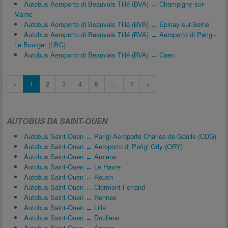
Autobus Aeroporto di Beauvais Tillé (BVA) ↔ Champigny-sur-
Marne
Autobus Aeroporto di Beauvais Tillé (BVA) ↔ Épinay-sur-Seine
Autobus Aeroporto di Beauvais Tillé (BVA) ↔ Aeroporto di Parigi-
Le Bourget (LBG)
Autobus Aeroporto di Beauvais Tillé (BVA) ↔ Caen
«
1
2
3
4
5
...
7
»
AUTOBUS DA SAINT-OUEN
Autobus Saint-Ouen ↔ Parigi Aeroporto Charles-de-Gaulle (CDG)
Autobus Saint-Ouen ↔ Aeroporto di Parigi Orly (ORY)
Autobus Saint-Ouen ↔ Amiens
Autobus Saint-Ouen ↔ Le Havre
Autobus Saint-Ouen ↔ Rouen
Autobus Saint-Ouen ↔ Clermont-Ferrand
Autobus Saint-Ouen ↔ Rennes
Autobus Saint-Ouen ↔ Lilla
Autobus Saint-Ouen ↔ Doullens
Autobus Saint-Ouen ↔ Angers