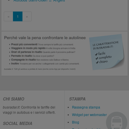
«
1
»
CHI SIAMO
STAMPA
busradar.it
: Confronta le tariffe dei
Rassegna stampa
viaggi in autobus e i servizi offerti.
Widget per webmaster
Blog
SOCIAL MEDIA