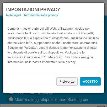
IMPOSTAZIONI PRIVACY
Note legali
Informativa sulla privacy
Autobus Aeroporto di Beauvais Tillé
(BVA) Amiens low cost
Come la maggior parte dei siti Web, utilizziamo i cookie per
assicurarci che il nostro sito funzioni nel modo in cui ti aspetti,
Prenota il biglietto del pullman più economico
migliorando la tua esperienza di navigazione, analizzando l'utilizzo
che ne viene fatto, supportando anche i nostri sforzi commerciali.
Scegliendo "Accetta", accetti dunque la memorizzazione di tutte
le categorie di cookie sul tuo dispositivo. Puoi gestire le
impostazioni dei cookie in "Preferenze". Puoi trovare maggiori
informazioni nella nostra informativa sulla privacy.
Preferenze
ACCETTO
CERCA LE CORSE
Treno
BlaBlaCar
Mostra alloggi disponibili con Booking.com
Annuncio