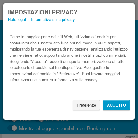
IMPOSTAZIONI PRIVACY
Note legali
Informativa sulla privacy
Autobus Aeroporto di Beauvais Tillé
(BVA) Creil low cost
Come la maggior parte dei siti Web, utilizziamo i cookie per
assicurarci che il nostro sito funzioni nel modo in cui ti aspetti,
Prenota il biglietto del pullman più economico
migliorando la tua esperienza di navigazione, analizzando l'utilizzo
che ne viene fatto, supportando anche i nostri sforzi commerciali.
Scegliendo "Accetta", accetti dunque la memorizzazione di tutte
le categorie di cookie sul tuo dispositivo. Puoi gestire le
impostazioni dei cookie in "Preferenze". Puoi trovare maggiori
informazioni nella nostra informativa sulla privacy.
Preferenze
ACCETTO
CERCA LE CORSE
Treno
BlaBlaCar
Mostra alloggi disponibili con Booking.com
Annuncio