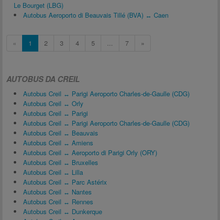
Le Bourget (LBG)
Autobus Aeroporto di Beauvais Tillé (BVA) ↔ Caen
«
1
2
3
4
5
...
7
»
AUTOBUS DA CREIL
Autobus Creil ↔ Parigi Aeroporto Charles-de-Gaulle (CDG)
Autobus Creil ↔ Orly
Autobus Creil ↔ Parigi
Autobus Creil ↔ Parigi Aeroporto Charles-de-Gaulle (CDG)
Autobus Creil ↔ Beauvais
Autobus Creil ↔ Amiens
Autobus Creil ↔ Aeroporto di Parigi Orly (ORY)
Autobus Creil ↔ Bruxelles
Autobus Creil ↔ Lilla
Autobus Creil ↔ Parc Astérix
Autobus Creil ↔ Nantes
Autobus Creil ↔ Rennes
Autobus Creil ↔ Dunkerque