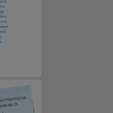
scia
este
age
odena
nova
abria
lato
ra
ù