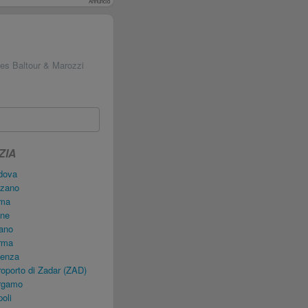
Annuncio
nes Baltour & Marozzi
ZIA
dova
lzano
oma
ine
ano
rma
cenza
oporto di Zadar (ZAD)
ergamo
oli