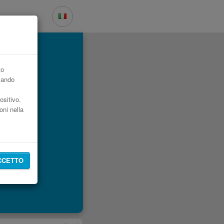
to
zzando
ositivo.
oni nella
CCETTO