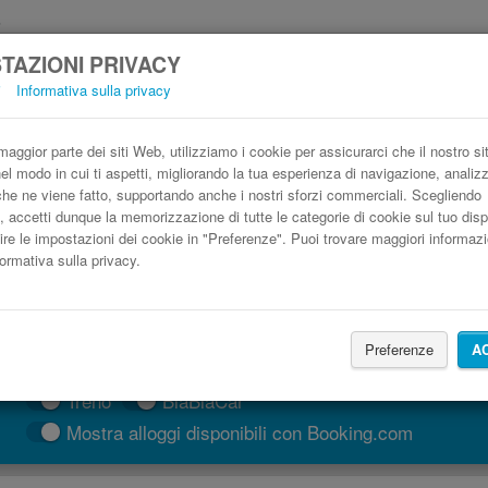
TAZIONI PRIVACY
i
Informativa sulla privacy
Autobus Torino Vodizze, Croazia low cost
Prenota il biglietto del pullman più economico
aggior parte dei siti Web, utilizziamo i cookie per assicurarci che il nostro si
nel modo in cui ti aspetti, migliorando la tua esperienza di navigazione, anali
o che ne viene fatto, supportando anche i nostri sforzi commerciali. Scegliendo
, accetti dunque la memorizzazione di tutte le categorie di cookie sul tuo disp
ire le impostazioni dei cookie in "Preferenze". Puoi trovare maggiori informazi
formativa sulla privacy.
Preferenze
A
CERCA LE CORSE
Treno
BlaBlaCar
Mostra alloggi disponibili con Booking.com