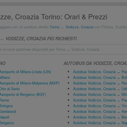
ze, Croazia Torino: Orari & Prezzi
aggiare con un autobus diretto
Torino
↔
Vodizze, Croazia
con Flixbus, Euroli
 VODIZZE, CROAZIA PIÙ RICHIESTI
 ci sono autolinee disponibili per Torino ↔ Vodizze, Croazia.
NO
AUTOBUS DA VODIZZE, CROA
eroporto di Milano-Linate (LIN)
Autobus Vodizze, Croazia ↔ Pa
Milano
Autobus Vodizze, Croazia ↔ Bo
Aeroporto di Milano-Malpensa (MXP)
Autobus Vodizze, Croazia ↔ R
rio al Serio
Autobus Vodizze, Croazia ↔ Ud
Aeroporto di Bergamo (BGY)
Autobus Vodizze, Croazia ↔ Mil
 Roma
Autobus Vodizze, Croazia ↔ Pa
Bologna
Autobus Vodizze, Croazia ↔ Vi
Gardaland
Autobus Vodizze, Croazia ↔ Aer
Napoli
Autobus Vodizze, Croazia ↔ B
 Bergamo
Autobus Vodizze, Croazia ↔ Nap