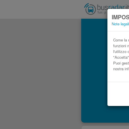
IMPOS
Note legal
Come la m
funzioni 
l'utilizz
"Accetta"
Puoi gest
nostra in