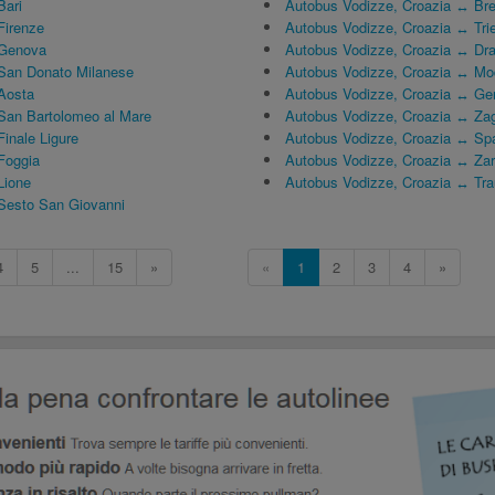
Bari
Autobus Vodizze, Croazia ↔ Bre
Firenze
Autobus Vodizze, Croazia ↔ Tri
 Genova
Autobus Vodizze, Croazia ↔ Dr
San Donato Milanese
Autobus Vodizze, Croazia ↔ M
Aosta
Autobus Vodizze, Croazia ↔ Ge
San Bartolomeo al Mare
Autobus Vodizze, Croazia ↔ Zag
inale Ligure
Autobus Vodizze, Croazia ↔ Spa
Foggia
Autobus Vodizze, Croazia ↔ Za
Lione
Autobus Vodizze, Croazia ↔ Tra
Sesto San Giovanni
4
5
...
15
»
«
1
2
3
4
»