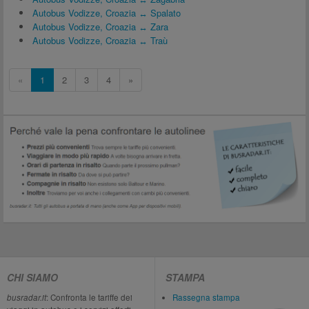
Autobus Vodizze, Croazia ↔ Spalato
Autobus Vodizze, Croazia ↔ Zara
Autobus Vodizze, Croazia ↔ Traù
«
1
2
3
4
»
CHI SIAMO
STAMPA
busradar.it
: Confronta le tariffe dei
Rassegna stampa