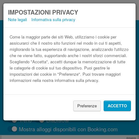
IMPOSTAZIONI PRIVACY
Note legali
Informativa sulla privacy
Autobus Sveti Filip i Jakov Vodizze,
Croazia low cost
Come la maggior parte dei siti Web, utilizziamo i cookie per
assicurarci che il nostro sito funzioni nel modo in cui ti aspetti,
Prenota il biglietto del pullman più economico
migliorando la tua esperienza di navigazione, analizzando l'utilizzo
che ne viene fatto, supportando anche i nostri sforzi commerciali.
Scegliendo "Accetta", accetti dunque la memorizzazione di tutte
le categorie di cookie sul tuo dispositivo. Puoi gestire le
impostazioni dei cookie in "Preferenze". Puoi trovare maggiori
informazioni nella nostra informativa sulla privacy.
Preferenze
ACCETTO
CERCA LE CORSE
Treno
BlaBlaCar
Mostra alloggi disponibili con Booking.com
Annuncio