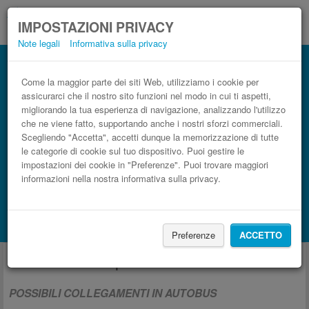
IMPOSTAZIONI PRIVACY
Note legali
Informativa sulla privacy
Come la maggior parte dei siti Web, utilizziamo i cookie per
assicurarci che il nostro sito funzioni nel modo in cui ti aspetti,
migliorando la tua esperienza di navigazione, analizzando l'utilizzo
che ne viene fatto, supportando anche i nostri sforzi commerciali.
Scegliendo "Accetta", accetti dunque la memorizzazione di tutte
le categorie di cookie sul tuo dispositivo. Puoi gestire le
impostazioni dei cookie in "Preferenze". Puoi trovare maggiori
informazioni nella nostra informativa sulla privacy.
CERCA LE CORSE
Treno
BlaBlaCar
Mostra alloggi disponibili con Booking.com
Preferenze
ACCETTO
Autobus da e per Monaco di Baviera.
POSSIBILI COLLEGAMENTI IN AUTOBUS