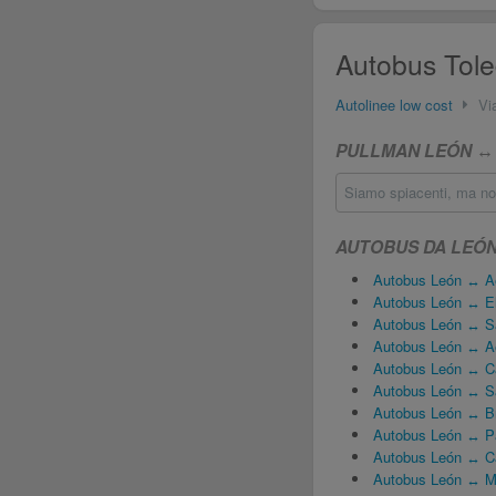
Autobus Tole
Autolinee low cost
Vi
PULLMAN LEÓN ↔ 
Siamo spiacenti, ma non
AUTOBUS DA LEÓ
Autobus León ↔ Ae
Autobus León ↔ E
Autobus León ↔ Sa
Autobus León ↔ Ae
Autobus León ↔ Ca
Autobus León ↔ Sa
Autobus León ↔ B
Autobus León ↔ P
Autobus León ↔ C
Autobus León ↔ M