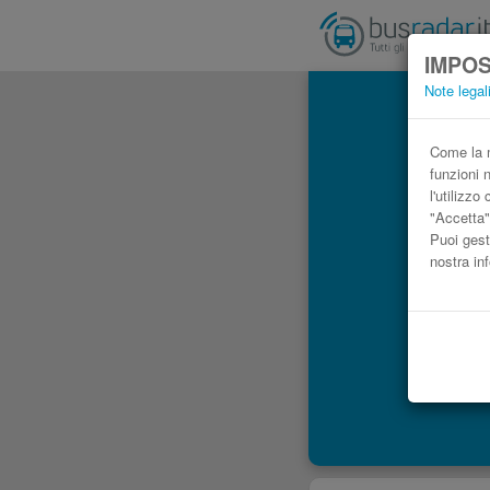
IMPOS
Note legal
Come la m
funzioni 
l'utilizz
"Accetta"
Puoi gest
nostra in