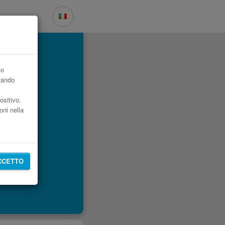
to
zzando
ositivo.
oni nella
CCETTO