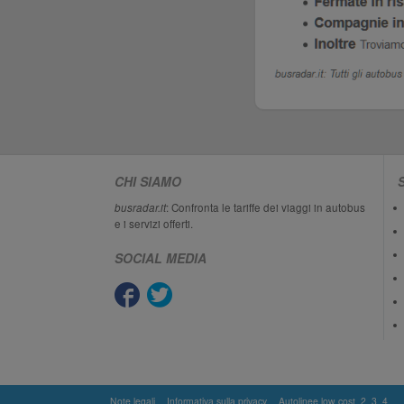
CHI SIAMO
busradar.it
: Confronta le tariffe dei viaggi in autobus
e i servizi offerti.
SOCIAL MEDIA
Note legali
Informativa sulla privacy
Autolinee low cost
2
3
4