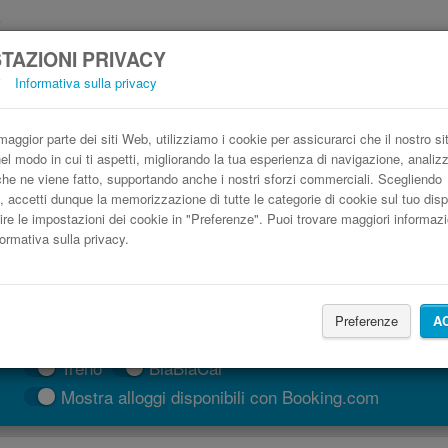
TAZIONI PRIVACY
i
Informativa sulla privacy
Autobus León Toledo low cost
Prenota il biglietto del pullman più economico
aggior parte dei siti Web, utilizziamo i cookie per assicurarci che il nostro si
nel modo in cui ti aspetti, migliorando la tua esperienza di navigazione, anali
o che ne viene fatto, supportando anche i nostri sforzi commerciali. Scegliendo
, accetti dunque la memorizzazione di tutte le categorie di cookie sul tuo disp
ire le impostazioni dei cookie in "Preferenze". Puoi trovare maggiori informazi
formativa sulla privacy.
Preferenze
A
CERCA LE CORSE
Treno
BlaBlaCar
Mostra alloggi disponibili con Booking.com