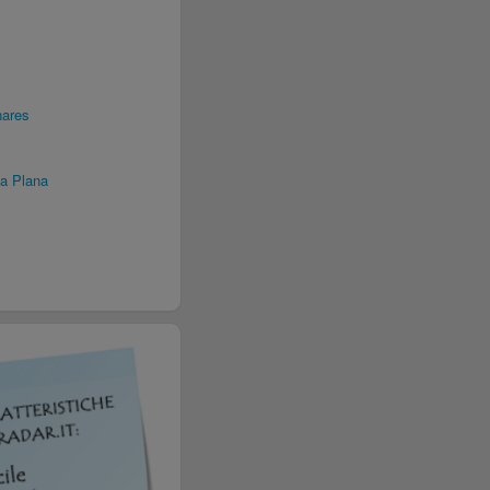
nares
la Plana