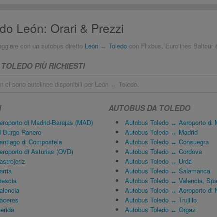
do León: Orari & Prezzi
aggiare con un autobus diretto
León
↔
Toledo
con Flixbus, Eurolines Baltour
TOLEDO PIÙ RICHIESTI
 ci sono autolinee disponibili per León ↔ Toledo.
N
AUTOBUS DA TOLEDO
roporto di Madrid-Barajas (MAD)
Autobus Toledo ↔ Aeroporto di 
l Burgo Ranero
Autobus Toledo ↔ Madrid
ntiago di Compostela
Autobus Toledo ↔ Consuegra
roporto di Asturias (OVD)
Autobus Toledo ↔ Cordova
strojeriz
Autobus Toledo ↔ Urda
rria
Autobus Toledo ↔ Salamanca
rescia
Autobus Toledo ↔ Valencia, Sp
alencia
Autobus Toledo ↔ Aeroporto di 
áceres
Autobus Toledo ↔ Trujillo
erida
Autobus Toledo ↔ Orgaz