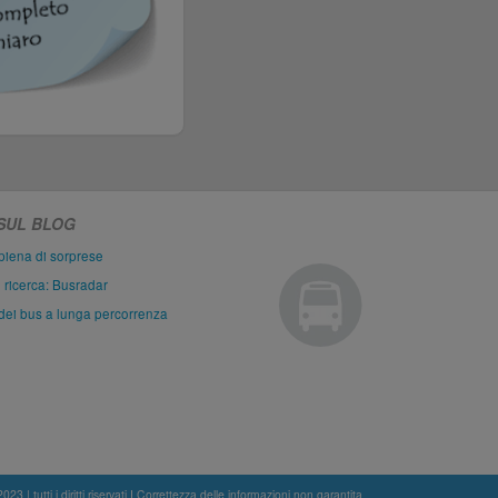
 SUL BLOG
piena di sorprese
i ricerca: Busradar
dei bus a lunga percorrenza
3 | tutti i diritti riservati I Correttezza delle informazioni non garantita