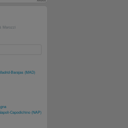
Annuncio
 & Marozzi
Madrid-Barajas (MAD)
agna
Napoli-Capodichino (NAP)