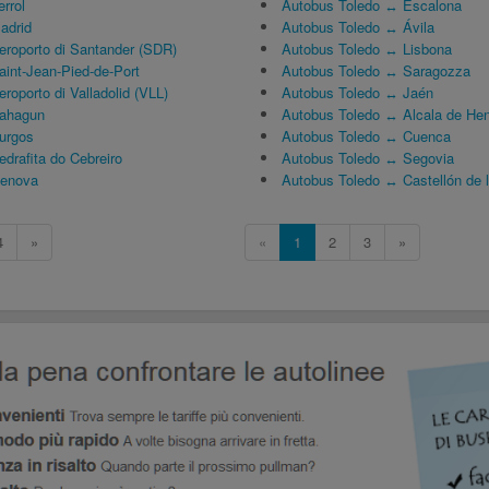
rrol
Autobus Toledo ↔ Escalona
adrid
Autobus Toledo ↔ Ávila
roporto di Santander (SDR)
Autobus Toledo ↔ Lisbona
int-Jean-Pied-de-Port
Autobus Toledo ↔ Saragozza
oporto di Valladolid (VLL)
Autobus Toledo ↔ Jaén
ahagun
Autobus Toledo ↔ Alcala de He
urgos
Autobus Toledo ↔ Cuenca
drafita do Cebreiro
Autobus Toledo ↔ Segovia
Genova
Autobus Toledo ↔ Castellón de 
4
»
«
1
2
3
»