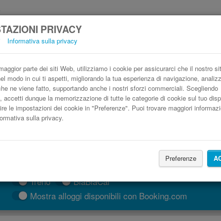
TAZIONI PRIVACY
i
Informativa sulla privacy
eroporto di Napoli-Capodichino (NAP) Toled
Prenota il biglietto del pullman più economico
aggior parte dei siti Web, utilizziamo i cookie per assicurarci che il nostro si
nel modo in cui ti aspetti, migliorando la tua esperienza di navigazione, anali
o che ne viene fatto, supportando anche i nostri sforzi commerciali. Scegliendo
, accetti dunque la memorizzazione di tutte le categorie di cookie sul tuo disp
ire le impostazioni dei cookie in "Preferenze". Puoi trovare maggiori informazi
formativa sulla privacy.
Preferenze
A
CERCA LE CORSE
Treno
BlaBlaCar
Mostra alloggi disponibili con Booking.com