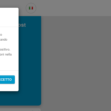
o low cost
to
zzando
ositivo.
oni nella
CCETTO