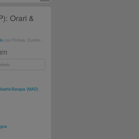
Annuncio
): Orari &
do
con Flixbus, Eurolines Baltour & Marozzi
STI
oledo.
Madrid-Barajas (MAD)
agna