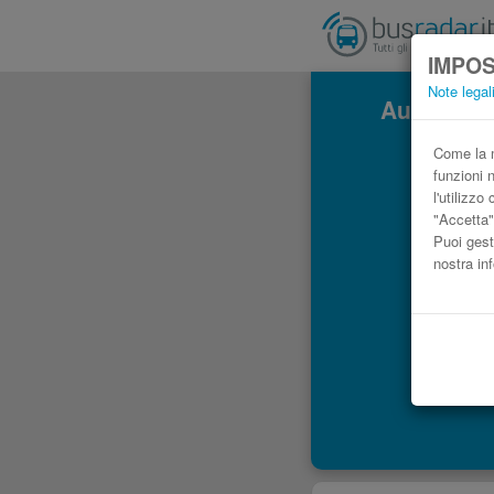
IMPOS
Note legal
Autobus A
Come la m
funzioni 
l'utilizz
"Accetta"
Puoi gest
nostra in