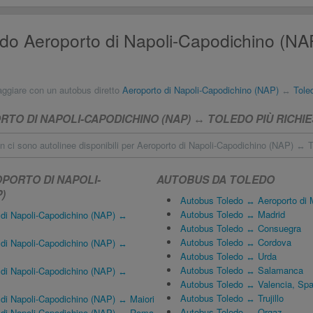
do Aeroporto di Napoli-Capodichino (NAP
aggiare con un autobus diretto
Aeroporto di Napoli-Capodichino (NAP)
↔
Tole
O DI NAPOLI-CAPODICHINO (NAP) ↔ TOLEDO PIÙ RICHIE
 ci sono autolinee disponibili per Aeroporto di Napoli-Capodichino (NAP) ↔ T
PORTO DI NAPOLI-
AUTOBUS DA TOLEDO
)
Autobus Toledo ↔ Aeroporto di 
Autobus Toledo ↔ Madrid
 di Napoli-Capodichino (NAP) ↔
Autobus Toledo ↔ Consuegra
Autobus Toledo ↔ Cordova
 di Napoli-Capodichino (NAP) ↔
Autobus Toledo ↔ Urda
Autobus Toledo ↔ Salamanca
 di Napoli-Capodichino (NAP) ↔
Autobus Toledo ↔ Valencia, Sp
Autobus Toledo ↔ Trujillo
di Napoli-Capodichino (NAP) ↔ Maiori
Autobus Toledo ↔ Orgaz
 di Napoli-Capodichino (NAP) ↔ Roma