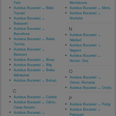
Felix
Monfalcone
Autobus Bucarest ↔ Băile
Autobus Bucarest ↔ Motru
Tușnad
Autobus Bucarest ↔
Autobus Bucarest ↔
Murfatlar
Balauseri
N
Autobus Bucarest ↔
Barcellona
Autobus Bucarest ↔
Autobus Bucarest ↔ Belek,
Năsăud
Turchia
Autobus Bucarest ↔
Autobus Bucarest ↔
Negreni
Berezeni
Autobus Bucarest ↔
Autobus Bucarest ↔ Bicaz
Novaci, Gorj
Autobus Bucarest ↔ Blaj
Autobus Bucarest ↔ Brebu
O
Mânăstirei
Autobus Bucarest ↔
Autobus Bucarest ↔ Buhuşi
Ostrov, Romania
Autobus Bucarest ↔ Ovidiu
C
Autobus Bucarest ↔ Calafat
P
Autobus Bucarest ↔ Câlnic,
Autobus Bucarest ↔ Parigi
Caraș-Severin
Autobus Bucarest ↔
Autobus Bucarest ↔
Petroşani