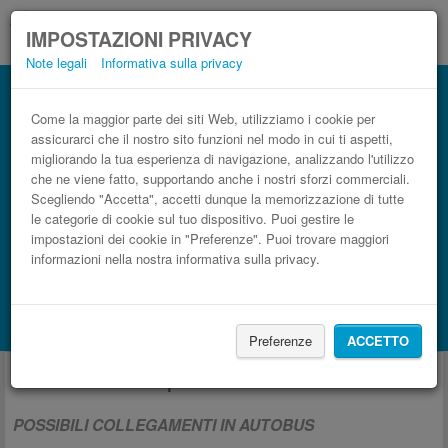
IMPOSTAZIONI PRIVACY
Note legali
Informativa sulla privacy
Come la maggior parte dei siti Web, utilizziamo i cookie per
assicurarci che il nostro sito funzioni nel modo in cui ti aspetti,
migliorando la tua esperienza di navigazione, analizzando l'utilizzo
che ne viene fatto, supportando anche i nostri sforzi commerciali.
Scegliendo "Accetta", accetti dunque la memorizzazione di tutte
le categorie di cookie sul tuo dispositivo. Puoi gestire le
impostazioni dei cookie in "Preferenze". Puoi trovare maggiori
informazioni nella nostra informativa sulla privacy.
CERCA LE CORSE
Treno
BlaBlaCar
Mostra alloggi disponibili con Booking.com
Preferenze
ACCETTO
Autobus da e per Bucarest.
POSSIBILI COLLEGAMENTI IN AUTOBUS