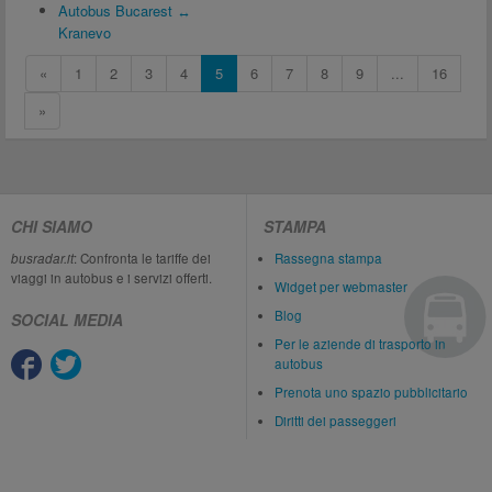
Autobus Bucarest ↔
Kranevo
«
1
2
3
4
5
6
7
8
9
...
16
»
CHI SIAMO
STAMPA
busradar.it
: Confronta le tariffe dei
Rassegna stampa
viaggi in autobus e i servizi offerti.
Widget per webmaster
Blog
SOCIAL MEDIA
Per le aziende di trasporto in
autobus
Prenota uno spazio pubblicitario
Diritti dei passeggeri