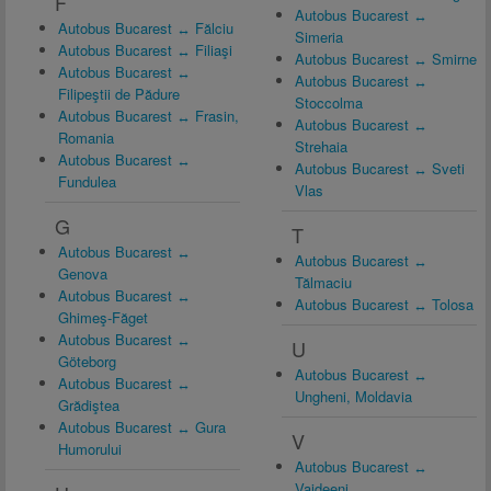
F
Autobus Bucarest ↔
Autobus Bucarest ↔ Fălciu
Simeria
Autobus Bucarest ↔ Filiaşi
Autobus Bucarest ↔ Smirne
Autobus Bucarest ↔
Autobus Bucarest ↔
Filipeştii de Pădure
Stoccolma
Autobus Bucarest ↔ Frasin,
Autobus Bucarest ↔
Romania
Strehaia
Autobus Bucarest ↔
Autobus Bucarest ↔ Sveti
Fundulea
Vlas
G
T
Autobus Bucarest ↔
Autobus Bucarest ↔
Genova
Tălmaciu
Autobus Bucarest ↔
Autobus Bucarest ↔ Tolosa
Ghimeş-Făget
Autobus Bucarest ↔
U
Göteborg
Autobus Bucarest ↔
Autobus Bucarest ↔
Ungheni, Moldavia
Grădiştea
Autobus Bucarest ↔ Gura
V
Humorului
Autobus Bucarest ↔
Vaideeni