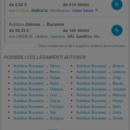
da 2,00 €
da
01h 00min
con
FlixBus
,
BlaBlaCar
,
Distribusion
,
Union Ivkoni
,
Pegasus Group
,
Uni
Autobus
Odessa
↔
Bucarest
da 38,33 €
da
10h 40min
con
LIKEBUS
,
Likebus
,
Openline
,
GAL Spedition
,
Maks Trans LTD
,
Ма
*Prezzi comprensivi di IVA e soggetti a modifiche senza preavviso.
POSSIBILI COLLEGAMENTI AUTOBUS
Autobus Bucarest ↔ Râmnicu Vâlcea
Autobus Bucarest ↔ Brașov
Autobus Bucarest ↔ Roman, Romania
Autobus Bucarest ↔ Craiova
Autobus Bucarest ↔ Galați
Autobus Bucarest ↔ Chişinău
Autobus Bucarest ↔ Ruse, Bulgaria
Autobus Bucarest ↔ Bacău
Autobus Bucarest ↔ Odessa
Autobus Bucarest ↔ Istanbul
Autobus Bucarest ↔ Cluj-Napoca
Autobus Bucarest ↔ Mamaia
Autobus Bucarest ↔ Costanza, Romania
Autobus Bucarest ↔ Pitești
Autobus Bucarest ↔ Focșani
Autobus Bucarest ↔ Sibiu
Autobus Bucarest ↔ Iași
Autobus Bucarest ↔ Sofia
Autobus Bucarest ↔ Bologna
Autobus Bucarest ↔ Sinaia