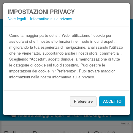
IMPOSTAZIONI PRIVACY
Note legali
Informativa sulla privacy
Autobus Bucarest low cost
Prenota il biglietto del pullman più economico
Come la maggior parte dei siti Web, utilizziamo i cookie per
assicurarci che il nostro sito funzioni nel modo in cui ti aspetti,
migliorando la tua esperienza di navigazione, analizzando l'utilizzo
che ne viene fatto, supportando anche i nostri sforzi commerciali.
Scegliendo "Accetta", accetti dunque la memorizzazione di tutte
le categorie di cookie sul tuo dispositivo. Puoi gestire le
impostazioni dei cookie in "Preferenze". Puoi trovare maggiori
informazioni nella nostra informativa sulla privacy.
CERCA LE CORSE
Preferenze
ACCETTO
Treno
BlaBlaCar
Mostra alloggi disponibili con Booking.com
Annuncio