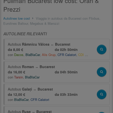
Pullman Bucarest low cost: Orari &
Prezzi
Autolinee low cost
Viaggia in autobus da Bucarest con Flixbus,
Eurolines Baltour, Megabus & Marozzi
AUTOLINEE RILEVANTI
Autobus
Râmnicu Vâlcea
↔
Bucarest
da 8,00 €
da
02h 50min
con
Dacos
,
BlaBlaCar
,
Alis Grup
,
CFR Calatori
,
CDI Transport
,
Expres T
Autobus
Roman
↔
Bucarest
da 16,00 €
da
04h 50min
con
Tarsin
,
BlaBlaCar
Autobus
Galați
↔
Bucarest
da 12,00 €
da
03h 33min
con
BlaBlaCar
,
CFR Calatori
Autobus
Ruse
↔
Bucarest