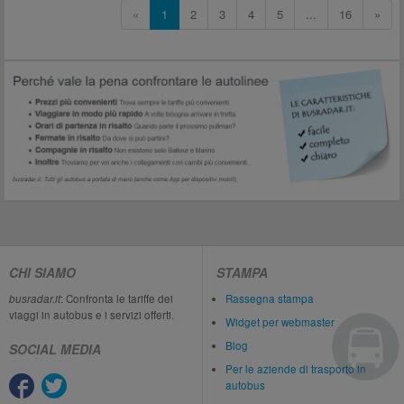
«
1
2
3
4
5
...
16
»
CHI SIAMO
STAMPA
busradar.it
: Confronta le tariffe dei
Rassegna stampa
viaggi in autobus e i servizi offerti.
Widget per webmaster
Blog
SOCIAL MEDIA
Per le aziende di trasporto in
autobus