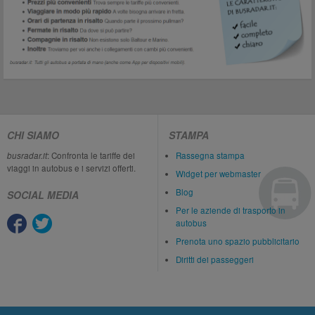
CHI SIAMO
STAMPA
busradar.it
: Confronta le tariffe dei
Rassegna stampa
viaggi in autobus e i servizi offerti.
Widget per webmaster
Blog
SOCIAL MEDIA
Per le aziende di trasporto in
autobus
Prenota uno spazio pubblicitario
Diritti dei passeggeri