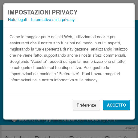
IMPOSTAZIONI PRIVACY
Note legali
Informativa sulla privacy
Autobus Bergerac Bordeaux low cost
Prenota il biglietto del pullman più economico
Come la maggior parte dei siti Web, utilizziamo i cookie per
assicurarci che il nostro sito funzioni nel modo in cui ti aspetti,
migliorando la tua esperienza di navigazione, analizzando l'utilizzo
che ne viene fatto, supportando anche i nostri sforzi commerciali.
Scegliendo "Accetta", accetti dunque la memorizzazione di tutte
le categorie di cookie sul tuo dispositivo. Puoi gestire le
impostazioni dei cookie in "Preferenze". Puoi trovare maggiori
informazioni nella nostra informativa sulla privacy.
CERCA LE CORSE
Preferenze
ACCETTO
Treno
BlaBlaCar
Mostra alloggi disponibili con Booking.com
Annuncio