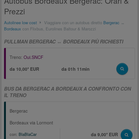
Autobus Bordeaux Bergerac: Orari &
Prezzi
Autolinee low cost
Viaggiare con un autobus diretto
Bergerac
↔
Bordeaux
con Flixbus, Eurolines Baltour & Marozzi
PULLMAN BERGERAC ↔ BORDEAUX PIÙ RICHIESTI
Treno:
Oui.SNCF
da 10,00* EUR
da
01h 11min
BUS DA BERGERAC A BORDEAUX A CONFRONTO CON
IL TRENO
Bergerac
Bordeaux via Lormont
con:
BlaBlaCar
da 9,00* EUR