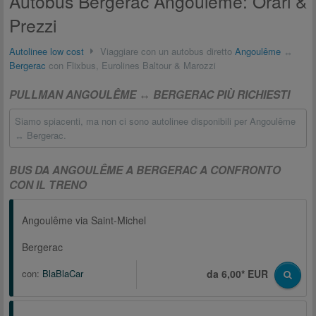
Autobus Bergerac Angoulême: Orari &
Prezzi
Autolinee low cost
Viaggiare con un autobus diretto
Angoulême
↔
Bergerac
con Flixbus, Eurolines Baltour & Marozzi
PULLMAN ANGOULÊME ↔ BERGERAC PIÙ RICHIESTI
Siamo spiacenti, ma non ci sono autolinee disponibili per Angoulême
↔ Bergerac.
BUS DA ANGOULÊME A BERGERAC A CONFRONTO
CON IL TRENO
Angoulême via Saint-Michel
Bergerac
con:
BlaBlaCar
da 6,00* EUR