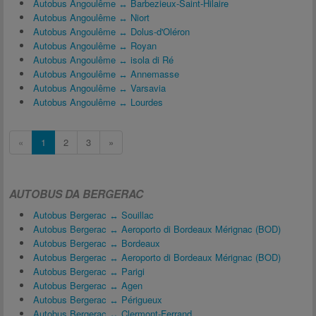
Autobus Angoulême ↔ Barbezieux-Saint-Hilaire
Autobus Angoulême ↔ Niort
Autobus Angoulême ↔ Dolus-d'Oléron
Autobus Angoulême ↔ Royan
Autobus Angoulême ↔ isola di Ré
Autobus Angoulême ↔ Annemasse
Autobus Angoulême ↔ Varsavia
Autobus Angoulême ↔ Lourdes
«
1
2
3
»
AUTOBUS DA BERGERAC
Autobus Bergerac ↔ Souillac
Autobus Bergerac ↔ Aeroporto di Bordeaux Mérignac (BOD)
Autobus Bergerac ↔ Bordeaux
Autobus Bergerac ↔ Aeroporto di Bordeaux Mérignac (BOD)
Autobus Bergerac ↔ Parigi
Autobus Bergerac ↔ Agen
Autobus Bergerac ↔ Périgueux
Autobus Bergerac ↔ Clermont-Ferrand