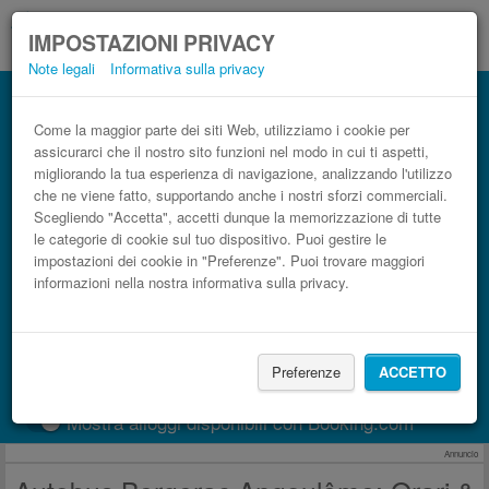
IMPOSTAZIONI PRIVACY
Note legali
Informativa sulla privacy
Autobus Angoulême Bergerac low cost
Prenota il biglietto del pullman più economico
Come la maggior parte dei siti Web, utilizziamo i cookie per
assicurarci che il nostro sito funzioni nel modo in cui ti aspetti,
migliorando la tua esperienza di navigazione, analizzando l'utilizzo
che ne viene fatto, supportando anche i nostri sforzi commerciali.
Scegliendo "Accetta", accetti dunque la memorizzazione di tutte
le categorie di cookie sul tuo dispositivo. Puoi gestire le
impostazioni dei cookie in "Preferenze". Puoi trovare maggiori
informazioni nella nostra informativa sulla privacy.
CERCA LE CORSE
Preferenze
ACCETTO
Treno
BlaBlaCar
Mostra alloggi disponibili con Booking.com
Annuncio