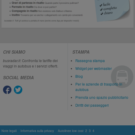
CHI SIAMO
STAMPA
busradar.it
: Confronta le tariffe dei
Rassegna stampa
viaggi in autobus e i servizi offerti.
Widget per webmaster
Blog
SOCIAL MEDIA
Per le aziende di trasporto in
autobus
Prenota uno spazio pubblicitario
Diritti dei passeggeri
Note legali
Informativa sulla privacy
Autolinee low cost
2
3
4