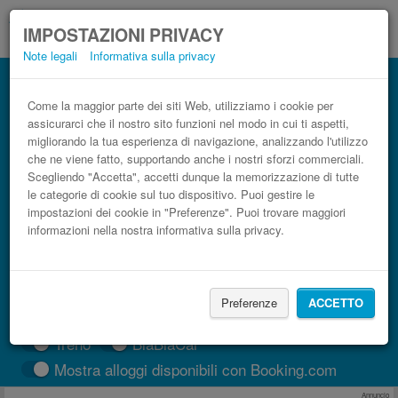
IMPOSTAZIONI PRIVACY
Note legali
Informativa sulla privacy
Autobus Benalmádena Rincón de la
Victoria low cost
Come la maggior parte dei siti Web, utilizziamo i cookie per
assicurarci che il nostro sito funzioni nel modo in cui ti aspetti,
Prenota il biglietto del pullman più economico
migliorando la tua esperienza di navigazione, analizzando l'utilizzo
che ne viene fatto, supportando anche i nostri sforzi commerciali.
Scegliendo "Accetta", accetti dunque la memorizzazione di tutte
le categorie di cookie sul tuo dispositivo. Puoi gestire le
impostazioni dei cookie in "Preferenze". Puoi trovare maggiori
informazioni nella nostra informativa sulla privacy.
Preferenze
ACCETTO
CERCA LE CORSE
Treno
BlaBlaCar
Mostra alloggi disponibili con Booking.com
Annuncio