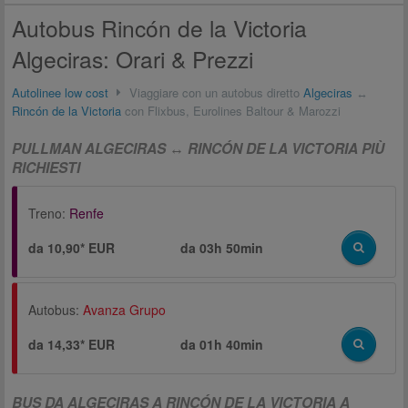
Autobus Rincón de la Victoria
Algeciras: Orari & Prezzi
Autolinee low cost
Viaggiare con un autobus diretto
Algeciras
↔
Rincón de la Victoria
con Flixbus, Eurolines Baltour & Marozzi
PULLMAN ALGECIRAS ↔ RINCÓN DE LA VICTORIA PIÙ
RICHIESTI
Treno:
Renfe
da 10,90* EUR
da
03h 50min
Autobus:
Avanza Grupo
da 14,33* EUR
da
01h 40min
BUS DA ALGECIRAS A RINCÓN DE LA VICTORIA A