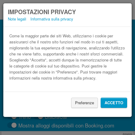
IMPOSTAZIONI PRIVACY
Note legali
Informativa sulla privacy
Autobus Algeciras Rincón de la Victoria
low cost
Come la maggior parte dei siti Web, utilizziamo i cookie per
assicurarci che il nostro sito funzioni nel modo in cui ti aspetti,
Prenota il biglietto del pullman più economico
migliorando la tua esperienza di navigazione, analizzando l'utilizzo
che ne viene fatto, supportando anche i nostri sforzi commerciali.
Scegliendo "Accetta", accetti dunque la memorizzazione di tutte
le categorie di cookie sul tuo dispositivo. Puoi gestire le
impostazioni dei cookie in "Preferenze". Puoi trovare maggiori
informazioni nella nostra informativa sulla privacy.
Preferenze
ACCETTO
CERCA LE CORSE
Treno
BlaBlaCar
Mostra alloggi disponibili con Booking.com
Annuncio