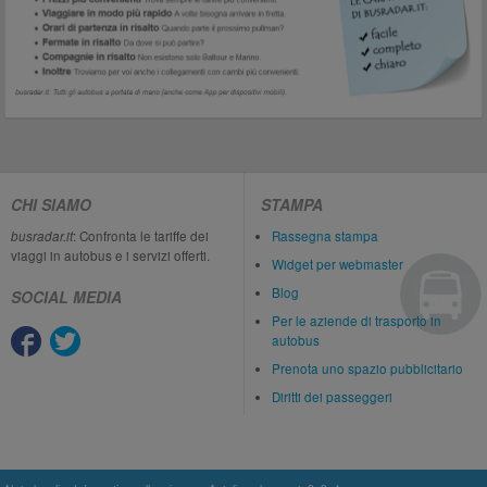
CHI SIAMO
STAMPA
busradar.it
: Confronta le tariffe dei
Rassegna stampa
viaggi in autobus e i servizi offerti.
Widget per webmaster
Blog
SOCIAL MEDIA
Per le aziende di trasporto in
autobus
Prenota uno spazio pubblicitario
Diritti dei passeggeri