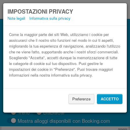
IMPOSTAZIONI PRIVACY
Note legali
Informativa sulla privacy
Autobus Santa Teresa di Riva Zafferana
Etnea low cost
Come la maggior parte dei siti Web, utilizziamo i cookie per
assicurarci che il nostro sito funzioni nel modo in cui ti aspetti,
Prenota il biglietto del pullman più economico
migliorando la tua esperienza di navigazione, analizzando l'utilizzo
che ne viene fatto, supportando anche i nostri sforzi commerciali.
Scegliendo "Accetta", accetti dunque la memorizzazione di tutte
le categorie di cookie sul tuo dispositivo. Puoi gestire le
impostazioni dei cookie in "Preferenze". Puoi trovare maggiori
informazioni nella nostra informativa sulla privacy.
Preferenze
ACCETTO
CERCA LE CORSE
Treno
BlaBlaCar
Mostra alloggi disponibili con Booking.com
Annuncio