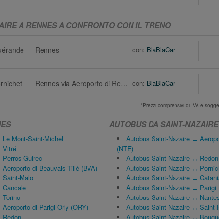
ZAIRE A RENNES A CONFRONTO CON IL TRENO
Guérande
Rennes
con:
BlaBlaCar
ornichet
Rennes via Aeroporto di Rennes (RNS)
con:
BlaBlaCar
*Prezzi comprensivi di IVA e sogge
NES
AUTOBUS DA SAINT-NAZAIRE
Le Mont-Saint-Michel
Autobus Saint-Nazaire ↔ Aeropor
 Vitré
(NTE)
 Perros-Guirec
Autobus Saint-Nazaire ↔ Redon
Aeroporto di Beauvais Tillé (BVA)
Autobus Saint-Nazaire ↔ Pornic
 Saint-Malo
Autobus Saint-Nazaire ↔ Catani
 Cancale
Autobus Saint-Nazaire ↔ Parigi
 Torino
Autobus Saint-Nazaire ↔ Nante
Aeroporto di Parigi Orly (ORY)
Autobus Saint-Nazaire ↔ Saint-H
↔ Redon
Autobus Saint-Nazaire ↔ Bougu