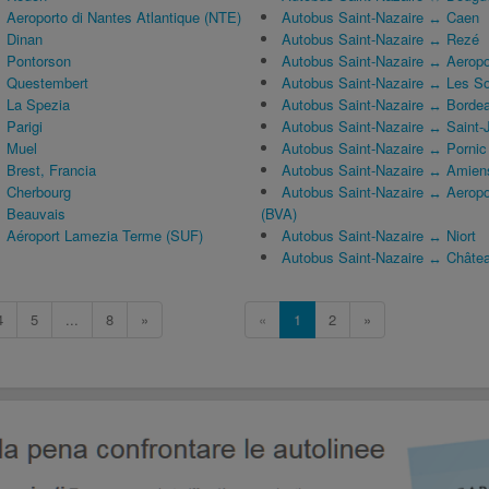
Aeroporto di Nantes Atlantique (NTE)
Autobus Saint-Nazaire ↔ Caen
 Dinan
Autobus Saint-Nazaire ↔ Rezé
 Pontorson
Autobus Saint-Nazaire ↔ Aeropor
 Questembert
Autobus Saint-Nazaire ↔ Les So
 La Spezia
Autobus Saint-Nazaire ↔ Borde
Parigi
Autobus Saint-Nazaire ↔ Saint-
 Muel
Autobus Saint-Nazaire ↔ Pornic
Brest, Francia
Autobus Saint-Nazaire ↔ Amien
 Cherbourg
Autobus Saint-Nazaire ↔ Aeropor
 Beauvais
(BVA)
 Aéroport Lamezia Terme (SUF)
Autobus Saint-Nazaire ↔ Niort
Autobus Saint-Nazaire ↔ Châtea
4
5
...
8
»
«
1
2
»