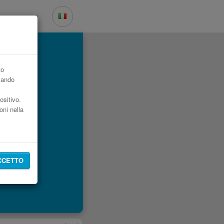
to
zzando
ositivo.
oni nella
CCETTO