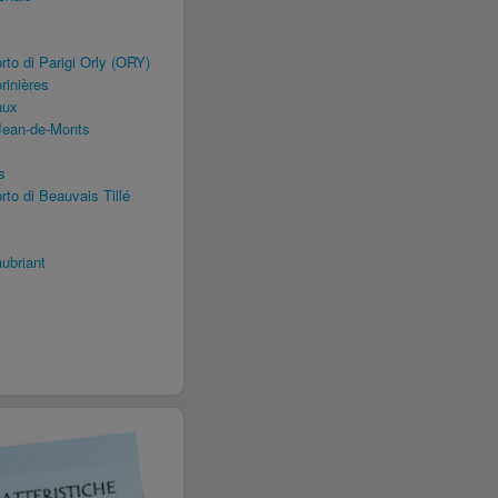
to di Parigi Orly (ORY)
rinières
aux
Jean-de-Monts
s
to di Beauvais Tillé
ubriant