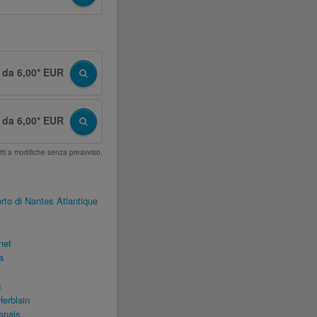
da 6,00* EUR
da 6,00* EUR
tti a modifiche senza preavviso.
to di Nantes Atlantique
het
a
s
erblain
enais