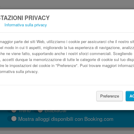
TAZIONI PRIVACY
i
Informativa sulla privacy
Autobus Rennes Saint-Nazaire low cost
Prenota il biglietto del pullman più economico
aggior parte dei siti Web, utilizziamo i cookie per assicurarci che il nostro si
nel modo in cui ti aspetti, migliorando la tua esperienza di navigazione, anali
o che ne viene fatto, supportando anche i nostri sforzi commerciali. Scegliendo
, accetti dunque la memorizzazione di tutte le categorie di cookie sul tuo disp
ire le impostazioni dei cookie in "Preferenze". Puoi trovare maggiori informazi
formativa sulla privacy.
Preferenze
A
CERCA LE CORSE
Treno
BlaBlaCar
Mostra alloggi disponibili con Booking.com