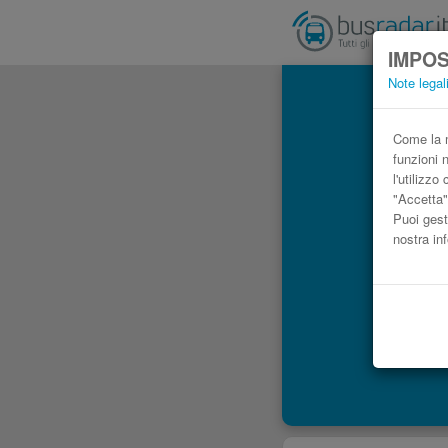
IMPOS
Note legal
Come la m
funzioni 
l'utilizz
"Accetta"
Puoi gest
nostra in