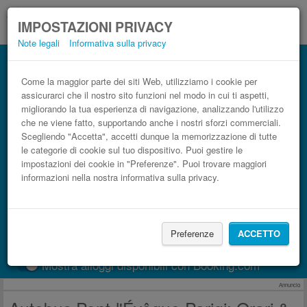
IMPOSTAZIONI PRIVACY
Note legali
Informativa sulla privacy
Autobus Parigi Pont-l'Évêque low cost
Prenota il biglietto del pullman più economico
Come la maggior parte dei siti Web, utilizziamo i cookie per
assicurarci che il nostro sito funzioni nel modo in cui ti aspetti,
migliorando la tua esperienza di navigazione, analizzando l'utilizzo
che ne viene fatto, supportando anche i nostri sforzi commerciali.
Scegliendo "Accetta", accetti dunque la memorizzazione di tutte
le categorie di cookie sul tuo dispositivo. Puoi gestire le
impostazioni dei cookie in "Preferenze". Puoi trovare maggiori
informazioni nella nostra informativa sulla privacy.
CERCA LE CORSE
Preferenze
ACCETTO
Treno
BlaBlaCar
Mostra alloggi disponibili con Booking.com
Annuncio