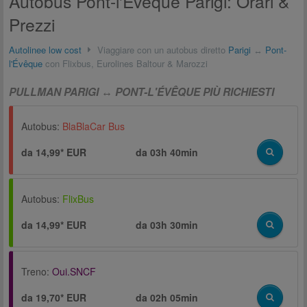
Autobus Pont-l'Évêque Parigi: Orari &
Prezzi
Autolinee low cost
Viaggiare con un autobus diretto
Parigi
↔
Pont-
l'Évêque
con Flixbus, Eurolines Baltour & Marozzi
PULLMAN PARIGI ↔ PONT-L'ÉVÊQUE PIÙ RICHIESTI
Autobus:
BlaBlaCar Bus
da 14,99* EUR
da
03h 40min
Autobus:
FlixBus
da 14,99* EUR
da
03h 30min
Treno:
Oui.SNCF
da 19,70* EUR
da
02h 05min