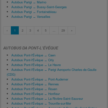
Autobus Parigi ↔ Marino
Autobus Parigi ↔ Bussy-Saint-Georges
Autobus Parigi ↔ Fontainebleau
Autobus Parigi ↔ Versailles
«
1
2
3
4
5
...
29
»
AUTOBUS DA PONT-L'ÉVÊQUE
Autobus Pont-l'Évêque ↔ Caen
Autobus Pont-l'Évêque ↔ Orly
Autobus Pont-l'Évêque ↔ Le Havre
Autobus Pont-l'Évêque ↔ Parigi Aeroporto Charles-de-Gaulle
(CDG)
Autobus Pont-l'Évêque ↔ Pont-Audemer
Autobus Pont-l'Évêque ↔ Rennes
Autobus Pont-l'Évêque ↔ Rouen
Autobus Pont-l'Évêque ↔ Honfleur
Autobus Pont-l'Évêque ↔ La Rivière-Saint-Sauveur
Autobus Pont-l'Évêque ↔ Trouville-sur-Mer