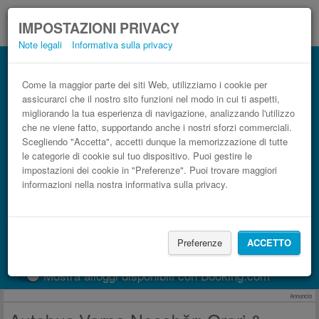
IMPOSTAZIONI PRIVACY
Note legali
Informativa sulla privacy
Autobus Nesebăr Varna low cost
Prenota il biglietto del pullman più economico
Come la maggior parte dei siti Web, utilizziamo i cookie per
assicurarci che il nostro sito funzioni nel modo in cui ti aspetti,
migliorando la tua esperienza di navigazione, analizzando l'utilizzo
che ne viene fatto, supportando anche i nostri sforzi commerciali.
Scegliendo "Accetta", accetti dunque la memorizzazione di tutte
le categorie di cookie sul tuo dispositivo. Puoi gestire le
impostazioni dei cookie in "Preferenze". Puoi trovare maggiori
informazioni nella nostra informativa sulla privacy.
CERCA LE CORSE
Preferenze
ACCETTO
Treno
BlaBlaCar
Mostra alloggi disponibili con Booking.com
Annuncio