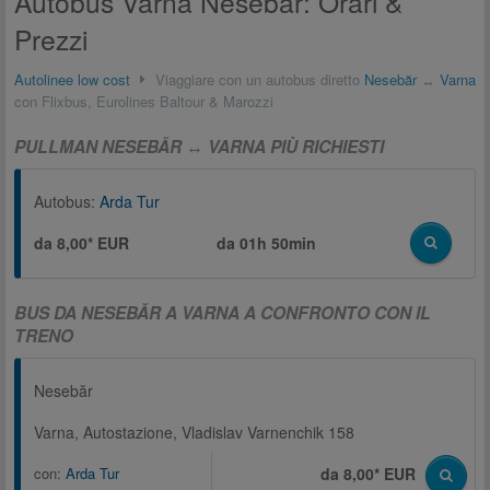
Autobus Varna Nesebăr: Orari &
Prezzi
Autolinee low cost
Viaggiare con un autobus diretto
Nesebăr
↔
Varna
con Flixbus, Eurolines Baltour & Marozzi
PULLMAN NESEBĂR ↔ VARNA PIÙ RICHIESTI
Autobus:
Arda Tur
da 8,00* EUR
da
01h 50min
BUS DA NESEBĂR A VARNA A CONFRONTO CON IL
TRENO
Nesebăr
Varna, Autostazione, Vladislav Varnenchik 158
con:
Arda Tur
da 8,00* EUR