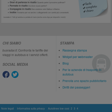
CHI SIAMO
STAMPA
busradar.it
: Confronta le tariffe dei
Rassegna stampa
viaggi in autobus e i servizi offerti.
Widget per webmaster
Blog
SOCIAL MEDIA
Per le aziende di trasporto in
autobus
Prenota uno spazio pubblicitario
Diritti dei passeggeri
Note legali
Informativa sulla privacy
Autolinee low cost
2
3
4