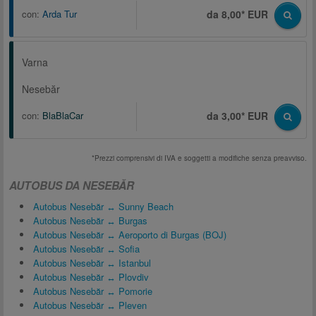
con:
Arda Tur
da 8,00* EUR
Varna
Nesebăr
con:
BlaBlaCar
da 3,00* EUR
*Prezzi comprensivi di IVA e soggetti a modifiche senza preavviso.
AUTOBUS DA NESEBĂR
Autobus Nesebăr ↔ Sunny Beach
Autobus Nesebăr ↔ Burgas
Autobus Nesebăr ↔ Aeroporto di Burgas (BOJ)
Autobus Nesebăr ↔ Sofia
Autobus Nesebăr ↔ Istanbul
Autobus Nesebăr ↔ Plovdiv
Autobus Nesebăr ↔ Pomorie
Autobus Nesebăr ↔ Pleven