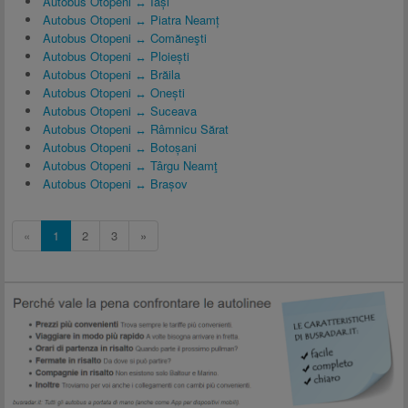
Autobus Otopeni ↔ Iași
Autobus Otopeni ↔ Piatra Neamț
Autobus Otopeni ↔ Comăneşti
Autobus Otopeni ↔ Ploiești
Autobus Otopeni ↔ Brăila
Autobus Otopeni ↔ Onești
Autobus Otopeni ↔ Suceava
Autobus Otopeni ↔ Râmnicu Sărat
Autobus Otopeni ↔ Botoșani
Autobus Otopeni ↔ Târgu Neamţ
Autobus Otopeni ↔ Brașov
«
1
2
3
»