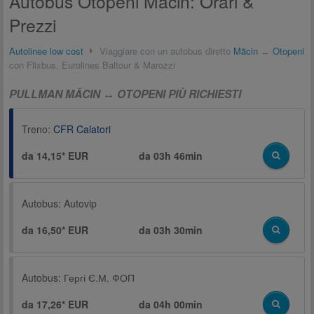
Autobus Otopeni Măcin: Orari &
Prezzi
Autolinee low cost
Viaggiare con un autobus diretto
Măcin
↔
Otopeni
con Flixbus, Eurolines Baltour & Marozzi
PULLMAN MĂCIN ↔ OTOPENI PIÙ RICHIESTI
Treno:
CFR Calatori
da 14,15* EUR
da
03h 46min
Autobus:
Autovip
da 16,50* EUR
da
03h 30min
Autobus:
Гергі Є.М. ФОП
da 17,26* EUR
da
04h 00min