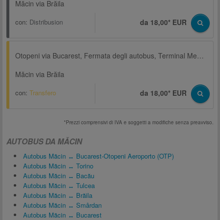
Măcin via Brăila
con:
Distribusion
da 18,00* EUR
Otopeni via Bucarest, Fermata degli autobus, Terminal Memento bus
Măcin via Brăila
con:
Transfero
da 18,00* EUR
*Prezzi comprensivi di IVA e soggetti a modifiche senza preavviso.
AUTOBUS DA MĂCIN
Autobus Măcin ↔ Bucarest-Otopeni Aeroporto (OTP)
Autobus Măcin ↔ Torino
Autobus Măcin ↔ Bacău
Autobus Măcin ↔ Tulcea
Autobus Măcin ↔ Brăila
Autobus Măcin ↔ Smârdan
Autobus Măcin ↔ Bucarest