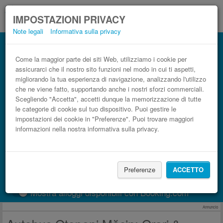
IMPOSTAZIONI PRIVACY
Note legali
Informativa sulla privacy
Autobus Măcin Otopeni low cost
Prenota il biglietto del pullman più economico
Come la maggior parte dei siti Web, utilizziamo i cookie per
assicurarci che il nostro sito funzioni nel modo in cui ti aspetti,
migliorando la tua esperienza di navigazione, analizzando l'utilizzo
che ne viene fatto, supportando anche i nostri sforzi commerciali.
Scegliendo "Accetta", accetti dunque la memorizzazione di tutte
le categorie di cookie sul tuo dispositivo. Puoi gestire le
impostazioni dei cookie in "Preferenze". Puoi trovare maggiori
informazioni nella nostra informativa sulla privacy.
CERCA LE CORSE
Preferenze
ACCETTO
Treno
BlaBlaCar
Mostra alloggi disponibili con Booking.com
Annuncio