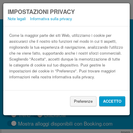
IMPOSTAZIONI PRIVACY
Note legali
Informativa sulla privacy
Autobus Las Cabezas de San Juan
Villamartín (Cádiz) low cost
Come la maggior parte dei siti Web, utilizziamo i cookie per
assicurarci che il nostro sito funzioni nel modo in cui ti aspetti,
Prenota il biglietto del pullman più economico
migliorando la tua esperienza di navigazione, analizzando l'utilizzo
che ne viene fatto, supportando anche i nostri sforzi commerciali.
Scegliendo "Accetta", accetti dunque la memorizzazione di tutte
le categorie di cookie sul tuo dispositivo. Puoi gestire le
impostazioni dei cookie in "Preferenze". Puoi trovare maggiori
informazioni nella nostra informativa sulla privacy.
Preferenze
ACCETTO
CERCA LE CORSE
Treno
BlaBlaCar
Mostra alloggi disponibili con Booking.com
Annuncio