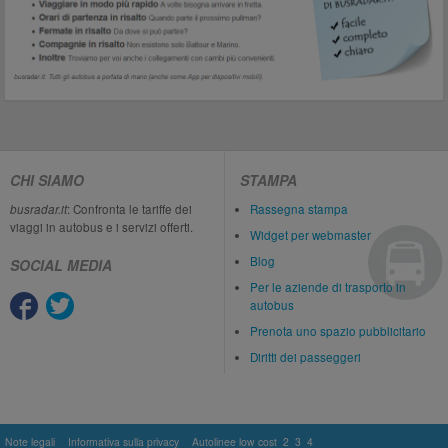
CHI SIAMO
STAMPA
busradar.it
: Confronta le tariffe dei
Rassegna stampa
viaggi in autobus e i servizi offerti.
Widget per webmaster
Blog
SOCIAL MEDIA
Per le aziende di trasporto in
autobus
Prenota uno spazio pubblicitario
Diritti dei passeggeri
Note legali
Informativa sulla privacy
Autolinee low cost
2
3
4