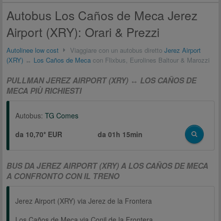
Autobus Los Caños de Meca Jerez
Airport (XRY): Orari & Prezzi
Autolinee low cost
Viaggiare con un autobus diretto
Jerez Airport
(XRY)
↔
Los Caños de Meca
con Flixbus, Eurolines Baltour & Marozzi
PULLMAN JEREZ AIRPORT (XRY) ↔ LOS CAÑOS DE
MECA PIÙ RICHIESTI
Autobus:
TG Comes
da 10,70* EUR
da
01h 15min
BUS DA JEREZ AIRPORT (XRY) A LOS CAÑOS DE MECA
A CONFRONTO CON IL TRENO
Jerez Airport (XRY) via Jerez de la Frontera
Los Caños de Meca via Conil de la Frontera