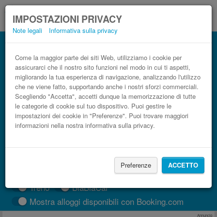
IMPOSTAZIONI PRIVACY
Note legali
Informativa sulla privacy
Autobus Jerez Airport (XRY) Los Caños
de Meca low cost
Come la maggior parte dei siti Web, utilizziamo i cookie per
assicurarci che il nostro sito funzioni nel modo in cui ti aspetti,
Prenota il biglietto del pullman più economico
migliorando la tua esperienza di navigazione, analizzando l'utilizzo
che ne viene fatto, supportando anche i nostri sforzi commerciali.
Scegliendo "Accetta", accetti dunque la memorizzazione di tutte
le categorie di cookie sul tuo dispositivo. Puoi gestire le
impostazioni dei cookie in "Preferenze". Puoi trovare maggiori
informazioni nella nostra informativa sulla privacy.
Preferenze
ACCETTO
CERCA LE CORSE
Treno
BlaBlaCar
Mostra alloggi disponibili con Booking.com
Annuncio