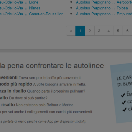
u-Odeillo-Via ↔ Lione
Autobus Perpignano ↔ Aeroporto
u-Odeillo-Via ↔ Nîmes
Autobus Perpignano ↔ Tolosa
u-Odeillo-Via ↔ Canet-en-Roussillon
Autobus Perpignano ↔ Empuria
«
1
2
3
4
5
6