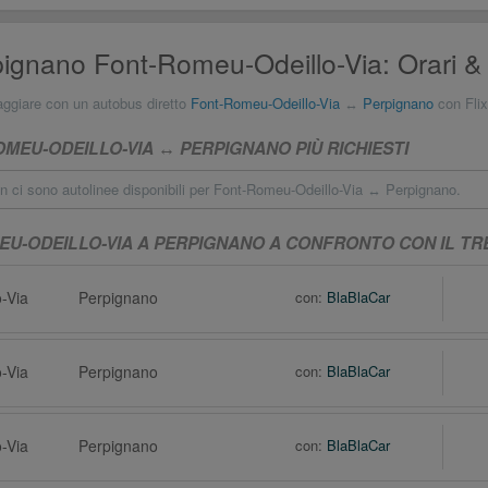
ignano Font-Romeu-Odeillo-Via: Orari & 
aggiare con un autobus diretto
Font-Romeu-Odeillo-Via
↔
Perpignano
con Flixbu
MEU-ODEILLO-VIA ↔ PERPIGNANO PIÙ RICHIESTI
n ci sono autolinee disponibili per Font-Romeu-Odeillo-Via ↔ Perpignano.
EU-ODEILLO-VIA A PERPIGNANO A CONFRONTO CON IL T
-Via
Perpignano
con:
BlaBlaCar
-Via
Perpignano
con:
BlaBlaCar
-Via
Perpignano
con:
BlaBlaCar