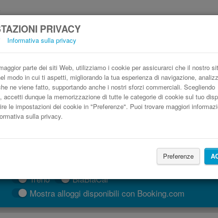
TAZIONI PRIVACY
i
Informativa sulla privacy
bus Font-Romeu-Odeillo-Via Perpignano low
Prenota il biglietto del pullman più economico
aggior parte dei siti Web, utilizziamo i cookie per assicurarci che il nostro si
nel modo in cui ti aspetti, migliorando la tua esperienza di navigazione, anali
o che ne viene fatto, supportando anche i nostri sforzi commerciali. Scegliendo
, accetti dunque la memorizzazione di tutte le categorie di cookie sul tuo disp
ire le impostazioni dei cookie in "Preferenze". Puoi trovare maggiori informazi
formativa sulla privacy.
Preferenze
A
CERCA LE CORSE
Treno
BlaBlaCar
Mostra alloggi disponibili con Booking.com