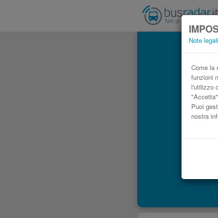
IMPOS
Note legal
Auto
Come la m
funzioni 
l'utilizz
"Accetta"
Puoi gest
nostra in