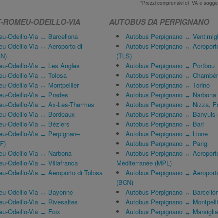
*Prezzi comprensivi di IVA e sogge
-ROMEU-ODEILLO-VIA
AUTOBUS DA PERPIGNANO
u-Odeillo-Via ↔ Barcellona
Autobus Perpignano ↔ Ventimigl
u-Odeillo-Via ↔ Aeroporto di
Autobus Perpignano ↔ Aeroporto
CN)
(TLS)
u-Odeillo-Via ↔ Les Angles
Autobus Perpignano ↔ Portbou
u-Odeillo-Via ↔ Tolosa
Autobus Perpignano ↔ Chambé
u-Odeillo-Via ↔ Montpellier
Autobus Perpignano ↔ Torino
u-Odeillo-Via ↔ Prades
Autobus Perpignano ↔ Narbona
u-Odeillo-Via ↔ Ax-Les-Thermes
Autobus Perpignano ↔ Nizza, F
u-Odeillo-Via ↔ Bordeaux
Autobus Perpignano ↔ Banyuls-
u-Odeillo-Via ↔ Béziers
Autobus Perpignano ↔ Bari
u-Odeillo-Via ↔ Perpignan–
Autobus Perpignano ↔ Lione
GF)
Autobus Perpignano ↔ Parigi
u-Odeillo-Via ↔ Narbona
Autobus Perpignano ↔ Aeroporto 
-Odeillo-Via ↔ Villafranca
Méditerranée (MPL)
u-Odeillo-Via ↔ Aeroporto di Tolosa
Autobus Perpignano ↔ Aeroporto 
(BCN)
u-Odeillo-Via ↔ Bayonne
Autobus Perpignano ↔ Barcello
u-Odeillo-Via ↔ Rivesaltes
Autobus Perpignano ↔ Montpelli
u-Odeillo-Via ↔ Foix
Autobus Perpignano ↔ Marsiglia