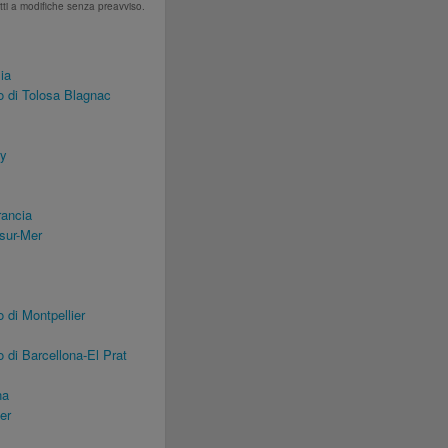
tti a modifiche senza preavviso.
ia
 di Tolosa Blagnac
ry
rancia
sur-Mer
di Montpellier
di Barcellona-El Prat
na
er