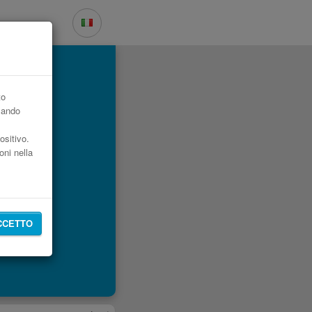
 cost
to
zzando
ositivo.
oni nella
CCETTO