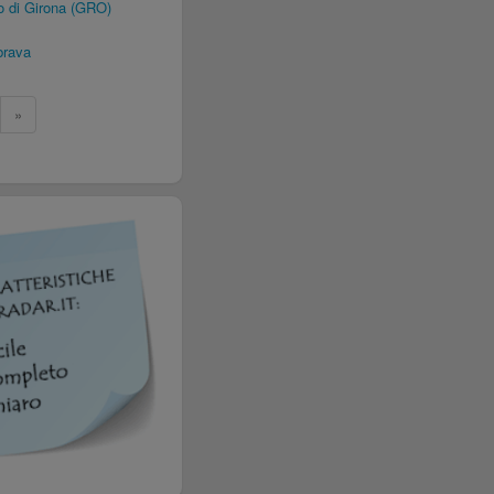
 di Girona (GRO)
brava
»