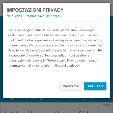
IMPOSTAZIONI PRIVACY
Note legali
Informativa sulla privacy
Autobus Elche Valencia, Spagna low cost
Prenota il biglietto del pullman più economico
Come la maggior parte dei siti Web, utilizziamo i cookie per
assicurarci che il nostro sito funzioni nel modo in cui ti aspetti,
migliorando la tua esperienza di navigazione, analizzando l'utilizzo
che ne viene fatto, supportando anche i nostri sforzi commerciali.
Scegliendo "Accetta", accetti dunque la memorizzazione di tutte
le categorie di cookie sul tuo dispositivo. Puoi gestire le
impostazioni dei cookie in "Preferenze". Puoi trovare maggiori
informazioni nella nostra informativa sulla privacy.
CERCA LE CORSE
Preferenze
ACCETTO
Treno
BlaBlaCar
Mostra alloggi disponibili con Booking.com
Annuncio