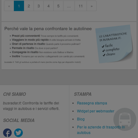
«
1
2
3
4
5
...
11
»
CHI SIAMO
STAMPA
busradar.it
: Confronta le tariffe dei
Rassegna stampa
viaggi in autobus e i servizi offerti.
Widget per webmaster
Blog
SOCIAL MEDIA
Per le aziende di trasporto in
autobus