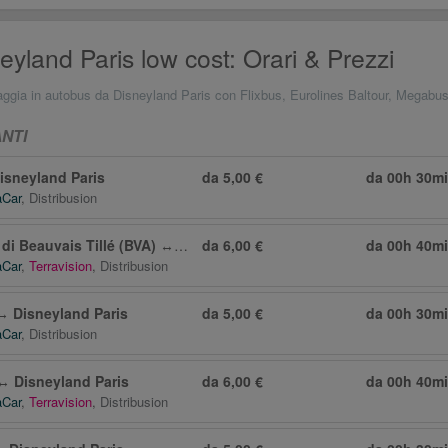
yland Paris low cost: Orari & Prezzi
aggia in autobus da Disneyland Paris con Flixbus, Eurolines Baltour, Megabu
NTI
isneyland Paris
da 5,00 €
da
00h 30m
aCar
,
Distribusion
di Beauvais Tillé (BVA)
↔
Disneyland Paris
da 6,00 €
da
00h 40m
aCar
,
Terravision
,
Distribusion
↔
Disneyland Paris
da 5,00 €
da
00h 30m
aCar
,
Distribusion
↔
Disneyland Paris
da 6,00 €
da
00h 40m
aCar
,
Terravision
,
Distribusion