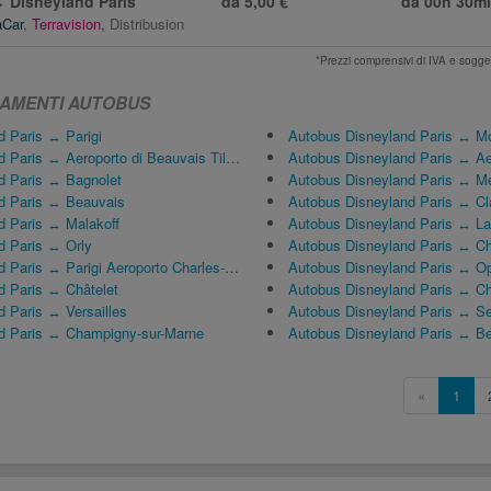
↔
Disneyland Paris
da 5,00 €
da
00h 30m
aCar
,
Terravision
,
Distribusion
*Prezzi comprensivi di IVA e sogge
GAMENTI AUTOBUS
d Paris ↔ Parigi
Autobus Disneyland Paris ↔ Mo
ris ↔ Aeroporto di Beauvais Tillé (BVA)
Autobus Disneyland Paris ↔ Aeroporto di 
d Paris ↔ Bagnolet
Autobus Disneyland Paris ↔ M
d Paris ↔ Beauvais
Autobus Disneyland Paris ↔ Cl
d Paris ↔ Malakoff
Autobus Disneyland Paris ↔ La
d Paris ↔ Orly
Autobus Disneyland Paris ↔ Cha
s ↔ Parigi Aeroporto Charles-de-Gaulle (CDG)
Autobus Disneyland Paris ↔ O
d Paris ↔ Châtelet
Autobus Disneyland Paris ↔ C
 Paris ↔ Versailles
Autobus Disneyland Paris ↔ Se
d Paris ↔ Champigny-sur-Marne
Autobus Disneyland Paris ↔ B
«
1