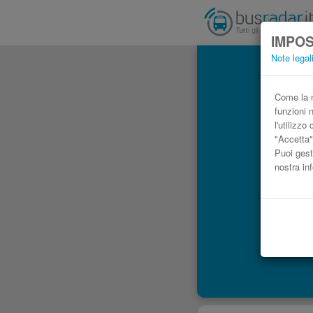
IMPOS
Note legal
Come la m
funzioni 
l'utilizz
"Accetta"
Puoi gest
nostra in