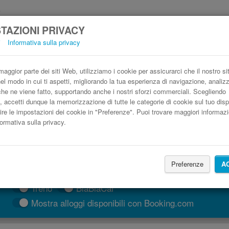
TAZIONI PRIVACY
i
Informativa sulla privacy
Autobus Disneyland Paris low cost
Prenota il biglietto del pullman più economico
aggior parte dei siti Web, utilizziamo i cookie per assicurarci che il nostro si
nel modo in cui ti aspetti, migliorando la tua esperienza di navigazione, anali
o che ne viene fatto, supportando anche i nostri sforzi commerciali. Scegliendo
, accetti dunque la memorizzazione di tutte le categorie di cookie sul tuo disp
ire le impostazioni dei cookie in "Preferenze". Puoi trovare maggiori informazi
formativa sulla privacy.
Preferenze
A
CERCA LE CORSE
Treno
BlaBlaCar
Mostra alloggi disponibili con Booking.com