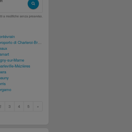
in
tti a modifiche senza preavviso.
ntévrain
Charleroi-Bruxelles Sud (CRL)
eaux
amart
gny-sur-Marne
rleville-Mézières
pera
hauny
rris
ergamo
2
3
4
5
»