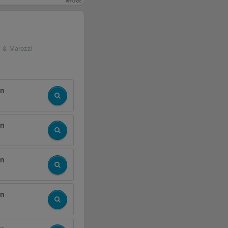
Annuncio
s & Marozzi
in
in
in
in