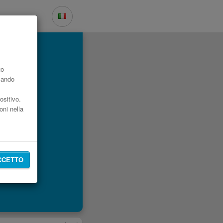
to
zzando
ositivo.
oni nella
CCETTO