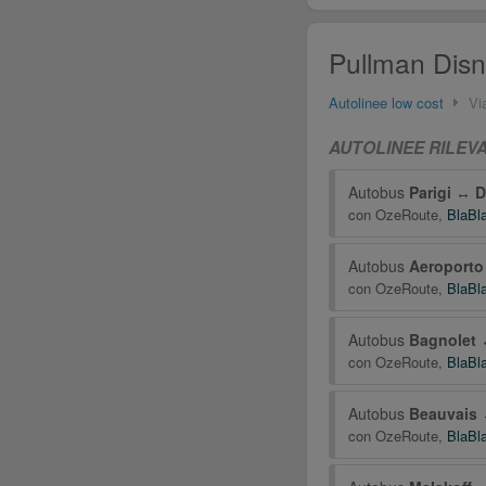
Pullman Disne
Autolinee low cost
Vi
AUTOLINEE RILEVA
Autobus
Parigi
↔
D
con
OzeRoute
,
BlaBl
Autobus
Aeroporto 
con
OzeRoute
,
BlaBl
Autobus
Bagnolet
con
OzeRoute
,
BlaBl
Autobus
Beauvais
con
OzeRoute
,
BlaBl