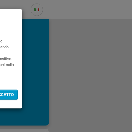
st
to
zzando
ositivo.
oni nella
CCETTO