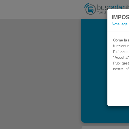
IMPOS
Note legal
A
Come la m
funzioni 
l'utilizz
"Accetta"
Puoi gest
nostra in