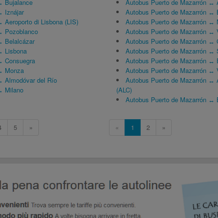
↔ Bujalance
Autobus Puerto de Mazarrón ↔ 
 Iznájar
Autobus Puerto de Mazarrón ↔ 
 Aeroporto di Lisbona (LIS)
Autobus Puerto de Mazarrón ↔ 
↔ Pozoblanco
Autobus Puerto de Mazarrón ↔ V
 Belalcázar
Autobus Puerto de Mazarrón ↔ C
↔ Lisbona
Autobus Puerto de Mazarrón ↔ S
↔ Consuegra
Autobus Puerto de Mazarrón ↔ 
 ↔ Monza
Autobus Puerto de Mazarrón ↔ 
 Almodóvar del Río
Autobus Puerto de Mazarrón ↔ A
↔ Milano
(ALC)
Autobus Puerto de Mazarrón ↔ 
4
5
»
«
1
2
»