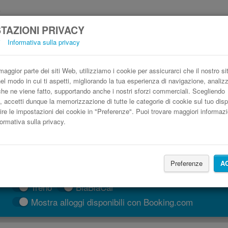
TAZIONI PRIVACY
i
Informativa sulla privacy
utobus Cordova Puerto de Mazarrón low co
Prenota il biglietto del pullman più economico
aggior parte dei siti Web, utilizziamo i cookie per assicurarci che il nostro si
nel modo in cui ti aspetti, migliorando la tua esperienza di navigazione, anali
o che ne viene fatto, supportando anche i nostri sforzi commerciali. Scegliendo
, accetti dunque la memorizzazione di tutte le categorie di cookie sul tuo disp
ire le impostazioni dei cookie in "Preferenze". Puoi trovare maggiori informazi
formativa sulla privacy.
Preferenze
A
CERCA LE CORSE
Treno
BlaBlaCar
Mostra alloggi disponibili con Booking.com