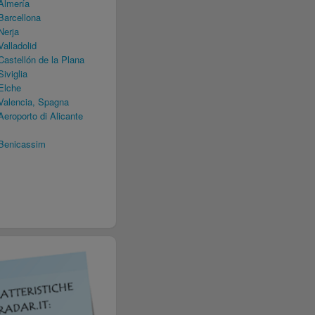
Almería
Barcellona
Nerja
alladolid
astellón de la Plana
iviglia
Elche
Valencia, Spagna
eroporto di Alicante
Benicassim