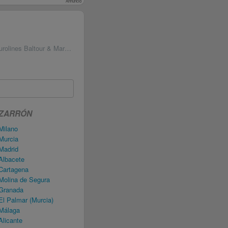
Annuncio
olines Baltour & Marozzi
AZARRÓN
Milano
Murcia
Madrid
Albacete
Cartagena
Molina de Segura
 Granada
l Palmar (Murcia)
Málaga
licante