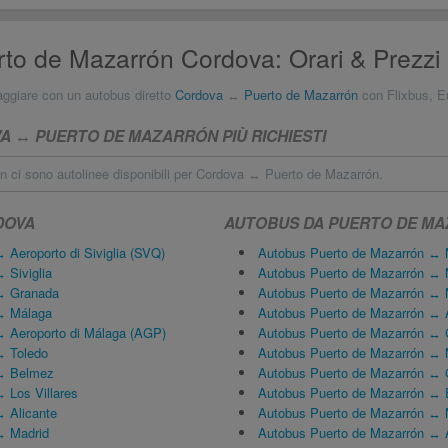
to de Mazarrón Cordova: Orari & Prezzi
aggiare con un autobus diretto
Cordova
↔
Puerto de Mazarrón
con Flixbus, Eur
 ↔ PUERTO DE MAZARRÓN PIÙ RICHIESTI
n ci sono autolinee disponibili per Cordova ↔ Puerto de Mazarrón.
DOVA
AUTOBUS DA PUERTO DE M
Aeroporto di Siviglia (SVQ)
Autobus Puerto de Mazarrón ↔ 
 Siviglia
Autobus Puerto de Mazarrón ↔ 
↔ Granada
Autobus Puerto de Mazarrón ↔ 
↔ Málaga
Autobus Puerto de Mazarrón ↔ 
 Aeroporto di Málaga (AGP)
Autobus Puerto de Mazarrón ↔ 
↔ Toledo
Autobus Puerto de Mazarrón ↔ 
↔ Belmez
Autobus Puerto de Mazarrón ↔
 Los Villares
Autobus Puerto de Mazarrón ↔ E
 Alicante
Autobus Puerto de Mazarrón ↔ 
↔ Madrid
Autobus Puerto de Mazarrón ↔ A