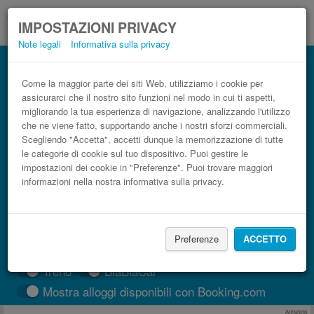
IMPOSTAZIONI PRIVACY
Note legali
Informativa sulla privacy
Autobus Cordova Puente de Génave low
cost
Come la maggior parte dei siti Web, utilizziamo i cookie per
assicurarci che il nostro sito funzioni nel modo in cui ti aspetti,
Prenota il biglietto del pullman più economico
migliorando la tua esperienza di navigazione, analizzando l'utilizzo
che ne viene fatto, supportando anche i nostri sforzi commerciali.
Scegliendo "Accetta", accetti dunque la memorizzazione di tutte
le categorie di cookie sul tuo dispositivo. Puoi gestire le
impostazioni dei cookie in "Preferenze". Puoi trovare maggiori
informazioni nella nostra informativa sulla privacy.
Preferenze
ACCETTO
CERCA LE CORSE
Treno
BlaBlaCar
Mostra alloggi disponibili con Booking.com
Annuncio