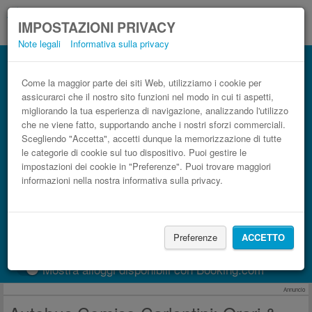
IMPOSTAZIONI PRIVACY
Note legali
Informativa sulla privacy
Autobus Carlentini Comiso low cost
Prenota il biglietto del pullman più economico
Come la maggior parte dei siti Web, utilizziamo i cookie per
assicurarci che il nostro sito funzioni nel modo in cui ti aspetti,
migliorando la tua esperienza di navigazione, analizzando l'utilizzo
che ne viene fatto, supportando anche i nostri sforzi commerciali.
Scegliendo "Accetta", accetti dunque la memorizzazione di tutte
le categorie di cookie sul tuo dispositivo. Puoi gestire le
impostazioni dei cookie in "Preferenze". Puoi trovare maggiori
informazioni nella nostra informativa sulla privacy.
CERCA LE CORSE
Preferenze
ACCETTO
Treno
BlaBlaCar
Mostra alloggi disponibili con Booking.com
Annuncio