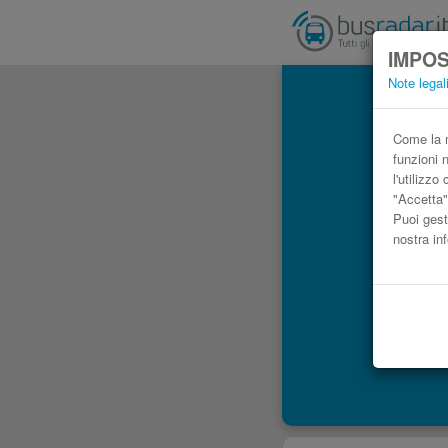
IMPOS
Note legal
Come la m
funzioni 
l'utilizz
"Accetta"
Puoi gest
nostra in