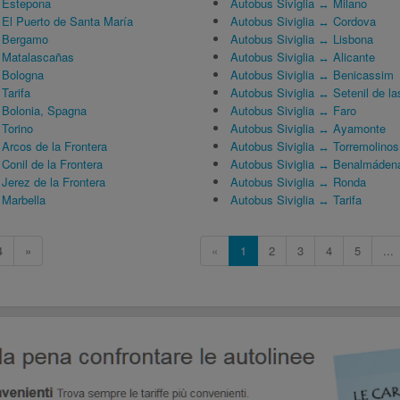
 Estepona
Autobus Siviglia ↔ Milano
El Puerto de Santa María
Autobus Siviglia ↔ Cordova
 Bergamo
Autobus Siviglia ↔ Lisbona
 Matalascañas
Autobus Siviglia ↔ Alicante
 Bologna
Autobus Siviglia ↔ Benicassim
Tarifa
Autobus Siviglia ↔ Setenil de l
Bolonia, Spagna
Autobus Siviglia ↔ Faro
Torino
Autobus Siviglia ↔ Ayamonte
Arcos de la Frontera
Autobus Siviglia ↔ Torremolinos
onil de la Frontera
Autobus Siviglia ↔ Benalmáden
Jerez de la Frontera
Autobus Siviglia ↔ Ronda
Marbella
Autobus Siviglia ↔ Tarifa
4
»
«
1
2
3
4
5
...