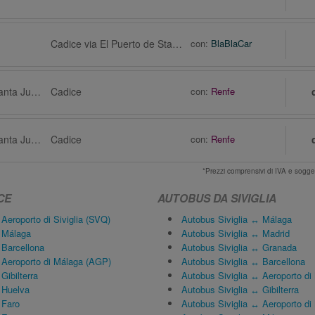
Cadice via El Puerto de Sta María
con:
BlaBlaCar
Siviglia, Stazione, Santa Justa
Cadice
con:
Renfe
Siviglia, Stazione, Santa Justa
Cadice
con:
Renfe
*Prezzi comprensivi di IVA e sogge
CE
AUTOBUS DA SIVIGLIA
eroporto di Siviglia (SVQ)
Autobus Siviglia ↔ Málaga
 Málaga
Autobus Siviglia ↔ Madrid
Barcellona
Autobus Siviglia ↔ Granada
Aeroporto di Málaga (AGP)
Autobus Siviglia ↔ Barcellona
ibilterra
Autobus Siviglia ↔ Aeroporto d
 Huelva
Autobus Siviglia ↔ Gibilterra
 Faro
Autobus Siviglia ↔ Aeroporto di