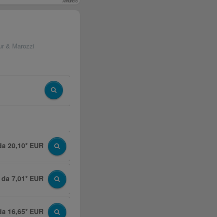
Annuncio
ur & Marozzi
da 20,10* EUR
da 7,01* EUR
da 16,65* EUR