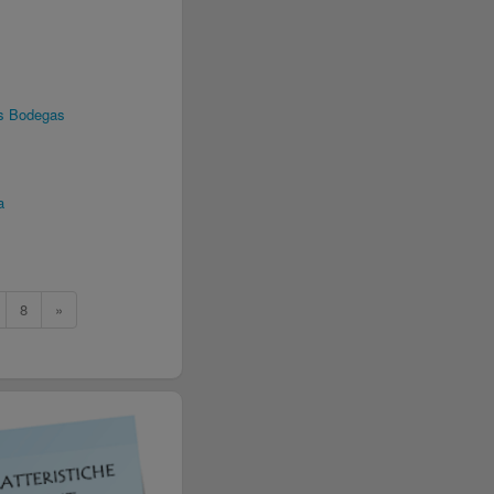
as Bodegas
a
8
»