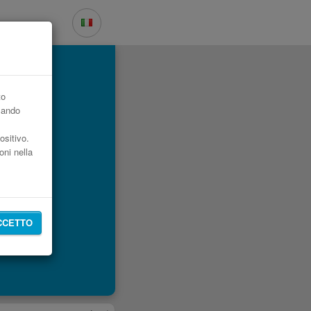
to
zzando
ositivo.
oni nella
CCETTO