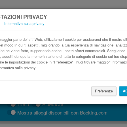
TAZIONI PRIVACY
i
Informativa sulla privacy
Autobus Cadice Siviglia low cost
Prenota il biglietto del pullman più economico
aggior parte dei siti Web, utilizziamo i cookie per assicurarci che il nostro si
nel modo in cui ti aspetti, migliorando la tua esperienza di navigazione, anali
o che ne viene fatto, supportando anche i nostri sforzi commerciali. Scegliendo
, accetti dunque la memorizzazione di tutte le categorie di cookie sul tuo disp
ire le impostazioni dei cookie in "Preferenze". Puoi trovare maggiori informazi
formativa sulla privacy.
Preferenze
A
CERCA LE CORSE
Treno
BlaBlaCar
Mostra alloggi disponibili con Booking.com