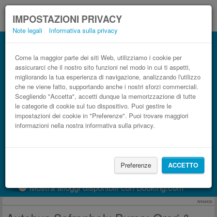
IMPOSTAZIONI PRIVACY
Note legali
Informativa sulla privacy
Autobus Bursa Safranbolu low cost
Prenota il biglietto del pullman più economico
Come la maggior parte dei siti Web, utilizziamo i cookie per
assicurarci che il nostro sito funzioni nel modo in cui ti aspetti,
migliorando la tua esperienza di navigazione, analizzando l'utilizzo
che ne viene fatto, supportando anche i nostri sforzi commerciali.
Scegliendo "Accetta", accetti dunque la memorizzazione di tutte
le categorie di cookie sul tuo dispositivo. Puoi gestire le
impostazioni dei cookie in "Preferenze". Puoi trovare maggiori
informazioni nella nostra informativa sulla privacy.
CERCA LE CORSE
Preferenze
ACCETTO
Treno
BlaBlaCar
Mostra alloggi disponibili con Booking.com
Annuncio