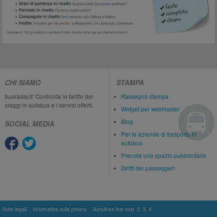
CHI SIAMO
STAMPA
busradar.it
: Confronta le tariffe dei
Rassegna stampa
viaggi in autobus e i servizi offerti.
Widget per webmaster
Blog
SOCIAL MEDIA
Per le aziende di trasporto in
autobus
Prenota uno spazio pubblicitario
Diritti dei passeggeri
Note legali
Informativa sulla privacy
Autolinee low cost
2
3
4