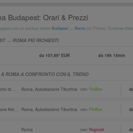
 Budapest: Orari & Prezzi
aggiare con un autobus diretto
Budapest
↔
Roma
con Flixbus, Eurolines Balt
T ↔ ROMA PIÙ RICHIESTI
da 107,89* EUR
da
19h 15min
 A ROMA A CONFRONTO CON IL TRENO
Budapest via Aeroporto di Budapest (BUD)
Roma, Autostazione Tiburtina
con:
FlixBus
d
Budapest, Autostazione Kelenföld
Roma, Autostazione Tiburtina
con:
FlixBus
d
Roma
con:
RegioJet
d