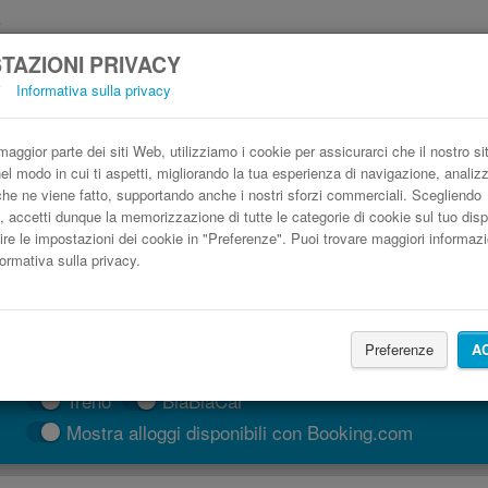
TAZIONI PRIVACY
i
Informativa sulla privacy
Autobus Budapest Roma low cost
Prenota il biglietto del pullman più economico
aggior parte dei siti Web, utilizziamo i cookie per assicurarci che il nostro si
nel modo in cui ti aspetti, migliorando la tua esperienza di navigazione, anali
o che ne viene fatto, supportando anche i nostri sforzi commerciali. Scegliendo
, accetti dunque la memorizzazione di tutte le categorie di cookie sul tuo disp
ire le impostazioni dei cookie in "Preferenze". Puoi trovare maggiori informazi
formativa sulla privacy.
Preferenze
A
CERCA LE CORSE
Treno
BlaBlaCar
Mostra alloggi disponibili con Booking.com