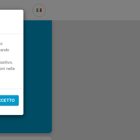
to
zzando
ositivo.
oni nella
CCETTO