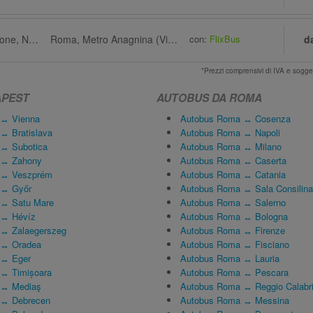
Budapest, Autostazione, Népliget Autóbusz-Pályaudvar
Roma, Metro Anagnina (Via Vincenzo Giudice)
con:
FlixBus
d
*Prezzi comprensivi di IVA e sogge
APEST
AUTOBUS DA ROMA
 ↔ Vienna
Autobus Roma ↔ Cosenza
↔ Bratislava
Autobus Roma ↔ Napoli
 ↔ Subotica
Autobus Roma ↔ Milano
 ↔ Zahony
Autobus Roma ↔ Caserta
 ↔ Veszprém
Autobus Roma ↔ Catania
 ↔ Győr
Autobus Roma ↔ Sala Consilina
 ↔ Satu Mare
Autobus Roma ↔ Salerno
 ↔ Hévíz
Autobus Roma ↔ Bologna
 ↔ Zalaegerszeg
Autobus Roma ↔ Firenze
 ↔ Oradea
Autobus Roma ↔ Fisciano
 ↔ Eger
Autobus Roma ↔ Lauria
 ↔ Timișoara
Autobus Roma ↔ Pescara
 ↔ Mediaş
Autobus Roma ↔ Reggio Calabr
 ↔ Debrecen
Autobus Roma ↔ Messina