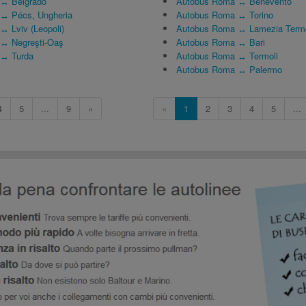
 ↔ Belgrado
Autobus Roma ↔ Benevento
 ↔ Pécs, Ungheria
Autobus Roma ↔ Torino
↔ Lviv (Leopoli)
Autobus Roma ↔ Lamezia Term
 ↔ Negreşti-Oaş
Autobus Roma ↔ Bari
 ↔ Turda
Autobus Roma ↔ Termoli
Autobus Roma ↔ Palermo
4
5
...
9
»
«
1
2
3
4
5
...