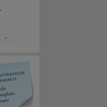
e
21
»