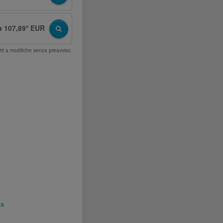
a 107,89* EUR
tti a modifiche senza preavviso.
ia