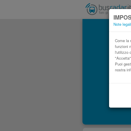
IMPOS
Note legal
Come la m
funzioni 
l'utilizz
"Accetta"
Puoi gest
nostra in