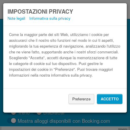
IMPOSTAZIONI PRIVACY
Note legali
Informativa sulla privacy
Autobus Banya, Blagoevgrad Province
Razlog low cost
Come la maggior parte dei siti Web, utilizziamo i cookie per
assicurarci che il nostro sito funzioni nel modo in cui ti aspetti,
Prenota il biglietto del pullman più economico
migliorando la tua esperienza di navigazione, analizzando l'utilizzo
che ne viene fatto, supportando anche i nostri sforzi commerciali.
Scegliendo "Accetta", accetti dunque la memorizzazione di tutte
le categorie di cookie sul tuo dispositivo. Puoi gestire le
impostazioni dei cookie in "Preferenze". Puoi trovare maggiori
informazioni nella nostra informativa sulla privacy.
Preferenze
ACCETTO
CERCA LE CORSE
Treno
BlaBlaCar
Mostra alloggi disponibili con Booking.com
Annuncio