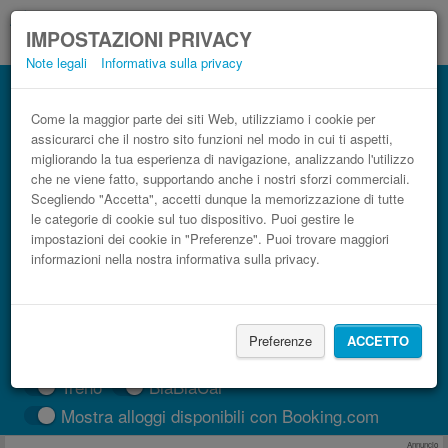
IMPOSTAZIONI PRIVACY
Note legali
Informativa sulla privacy
Autobus Augusta, Germania Dordrecht
low cost
Come la maggior parte dei siti Web, utilizziamo i cookie per
assicurarci che il nostro sito funzioni nel modo in cui ti aspetti,
Prenota il biglietto del pullman più economico
migliorando la tua esperienza di navigazione, analizzando l'utilizzo
che ne viene fatto, supportando anche i nostri sforzi commerciali.
Scegliendo "Accetta", accetti dunque la memorizzazione di tutte
le categorie di cookie sul tuo dispositivo. Puoi gestire le
impostazioni dei cookie in "Preferenze". Puoi trovare maggiori
informazioni nella nostra informativa sulla privacy.
Preferenze
ACCETTO
CERCA LE CORSE
Treno
BlaBlaCar
Mostra alloggi disponibili con Booking.com
Annuncio