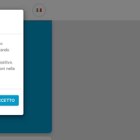
ost
to
zzando
ositivo.
oni nella
CCETTO