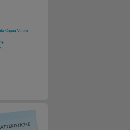
ria Capua Vetere
ne
o