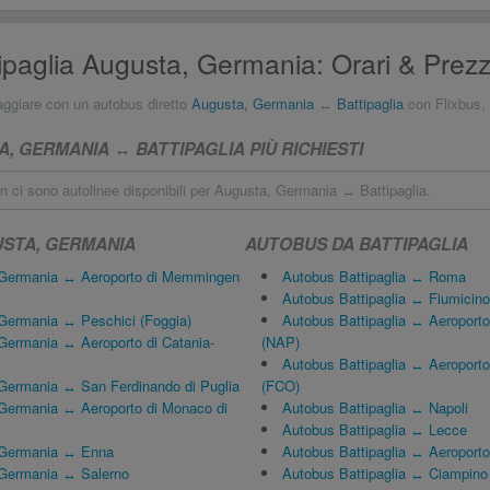
ipaglia Augusta, Germania: Orari & Prezz
aggiare con un autobus diretto
Augusta, Germania
↔
Battipaglia
con Flixbus, Eu
 GERMANIA ↔ BATTIPAGLIA PIÙ RICHIESTI
 ci sono autolinee disponibili per Augusta, Germania ↔ Battipaglia.
STA, GERMANIA
AUTOBUS DA BATTIPAGLIA
 Germania ↔ Aeroporto di Memmingen
Autobus Battipaglia ↔ Roma
Autobus Battipaglia ↔ Fiumicino
Germania ↔ Peschici (Foggia)
Autobus Battipaglia ↔ Aeroporto
Germania ↔ Aeroporto di Catania-
(NAP)
Autobus Battipaglia ↔ Aeroport
Germania ↔ San Ferdinando di Puglia
(FCO)
Germania ↔ Aeroporto di Monaco di
Autobus Battipaglia ↔ Napoli
Autobus Battipaglia ↔ Lecce
 Germania ↔ Enna
Autobus Battipaglia ↔ Aeroport
 Germania ↔ Salerno
Autobus Battipaglia ↔ Ciampino