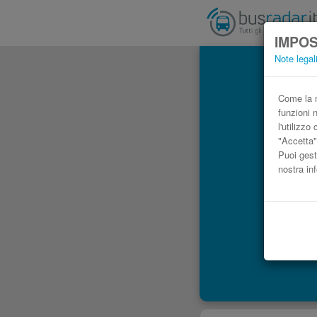
IMPOS
Note legal
Au
Come la m
funzioni 
l'utilizz
"Accetta"
Puoi gest
nostra in