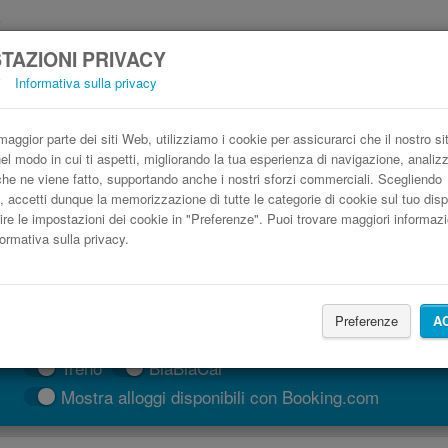
TAZIONI PRIVACY
i
Informativa sulla privacy
tobus Augusta, Germania Battipaglia low c
Prenota il biglietto del pullman più economico
aggior parte dei siti Web, utilizziamo i cookie per assicurarci che il nostro si
nel modo in cui ti aspetti, migliorando la tua esperienza di navigazione, anali
o che ne viene fatto, supportando anche i nostri sforzi commerciali. Scegliendo
, accetti dunque la memorizzazione di tutte le categorie di cookie sul tuo disp
ire le impostazioni dei cookie in "Preferenze". Puoi trovare maggiori informazi
formativa sulla privacy.
Preferenze
A
CERCA LE CORSE
Treno
BlaBlaCar
Mostra alloggi disponibili con Booking.com