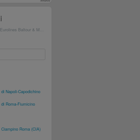
Annuncio
i
rolines Baltour & Marozzi
 di Napoli-Capodichino
o di Roma-Fiumicino
o Ciampino Roma (CIA)