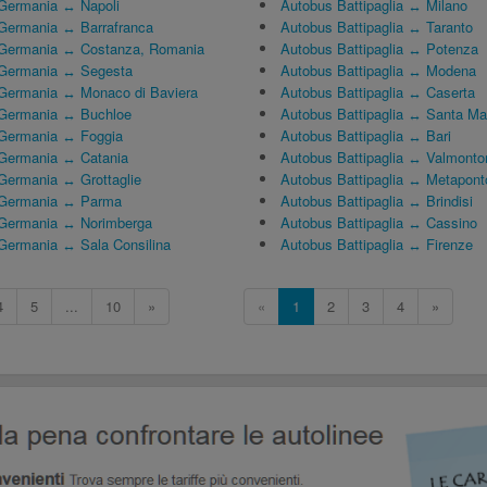
Germania ↔ Napoli
Autobus Battipaglia ↔ Milano
Germania ↔ Barrafranca
Autobus Battipaglia ↔ Taranto
 Germania ↔ Costanza, Romania
Autobus Battipaglia ↔ Potenza
 Germania ↔ Segesta
Autobus Battipaglia ↔ Modena
Germania ↔ Monaco di Baviera
Autobus Battipaglia ↔ Caserta
 Germania ↔ Buchloe
Autobus Battipaglia ↔ Santa Ma
 Germania ↔ Foggia
Autobus Battipaglia ↔ Bari
 Germania ↔ Catania
Autobus Battipaglia ↔ Valmonto
Germania ↔ Grottaglie
Autobus Battipaglia ↔ Metapont
 Germania ↔ Parma
Autobus Battipaglia ↔ Brindisi
 Germania ↔ Norimberga
Autobus Battipaglia ↔ Cassino
Germania ↔ Sala Consilina
Autobus Battipaglia ↔ Firenze
4
5
...
10
»
«
1
2
3
4
»