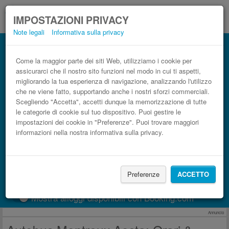
IMPOSTAZIONI PRIVACY
Note legali
Informativa sulla privacy
Autobus Aosta Montreux low cost
Prenota il biglietto del pullman più economico
Come la maggior parte dei siti Web, utilizziamo i cookie per
assicurarci che il nostro sito funzioni nel modo in cui ti aspetti,
migliorando la tua esperienza di navigazione, analizzando l'utilizzo
che ne viene fatto, supportando anche i nostri sforzi commerciali.
Scegliendo "Accetta", accetti dunque la memorizzazione di tutte
le categorie di cookie sul tuo dispositivo. Puoi gestire le
impostazioni dei cookie in "Preferenze". Puoi trovare maggiori
informazioni nella nostra informativa sulla privacy.
CERCA LE CORSE
Preferenze
ACCETTO
Treno
BlaBlaCar
Mostra alloggi disponibili con Booking.com
Annuncio