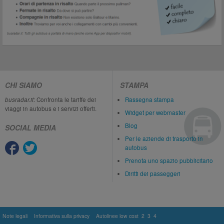
CHI SIAMO
STAMPA
busradar.it
: Confronta le tariffe dei
Rassegna stampa
viaggi in autobus e i servizi offerti.
Widget per webmaster
Blog
SOCIAL MEDIA
Per le aziende di trasporto in
autobus
Prenota uno spazio pubblicitario
Diritti dei passeggeri
Note legali
Informativa sulla privacy
Autolinee low cost
2
3
4