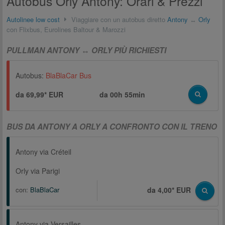
Autobus Orly Antony: Orari & Prezzi
Autolinee low cost
Viaggiare con un autobus diretto
Antony
↔
Orly
con Flixbus, Eurolines Baltour & Marozzi
PULLMAN ANTONY ↔ ORLY PIÙ RICHIESTI
Autobus:
BlaBlaCar Bus
da 69,99* EUR
da
00h 55min
BUS DA ANTONY A ORLY A CONFRONTO CON IL TRENO
Antony via Créteil
Orly via Parigi
con:
BlaBlaCar
da 4,00* EUR
Antony via Versailles