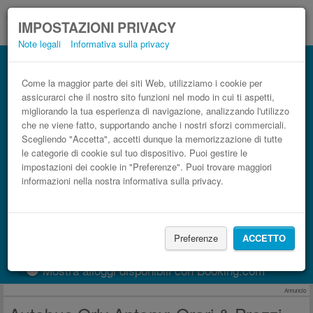
IMPOSTAZIONI PRIVACY
Note legali
Informativa sulla privacy
Autobus Antony Orly low cost
Prenota il biglietto del pullman più economico
Come la maggior parte dei siti Web, utilizziamo i cookie per
assicurarci che il nostro sito funzioni nel modo in cui ti aspetti,
migliorando la tua esperienza di navigazione, analizzando l'utilizzo
che ne viene fatto, supportando anche i nostri sforzi commerciali.
Scegliendo "Accetta", accetti dunque la memorizzazione di tutte
le categorie di cookie sul tuo dispositivo. Puoi gestire le
impostazioni dei cookie in "Preferenze". Puoi trovare maggiori
informazioni nella nostra informativa sulla privacy.
CERCA LE CORSE
Preferenze
ACCETTO
Treno
BlaBlaCar
Mostra alloggi disponibili con Booking.com
Annuncio