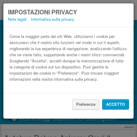
IMPOSTAZIONI PRIVACY
Note legali
Informativa sulla privacy
Autobus Ankara Dalyan low cost
Prenota il biglietto del pullman più economico
Come la maggior parte dei siti Web, utilizziamo i cookie per
assicurarci che il nostro sito funzioni nel modo in cui ti aspetti,
migliorando la tua esperienza di navigazione, analizzando l'utilizzo
che ne viene fatto, supportando anche i nostri sforzi commerciali.
Scegliendo "Accetta", accetti dunque la memorizzazione di tutte
le categorie di cookie sul tuo dispositivo. Puoi gestire le
impostazioni dei cookie in "Preferenze". Puoi trovare maggiori
informazioni nella nostra informativa sulla privacy.
CERCA LE CORSE
Preferenze
ACCETTO
Treno
BlaBlaCar
Mostra alloggi disponibili con Booking.com
Annuncio