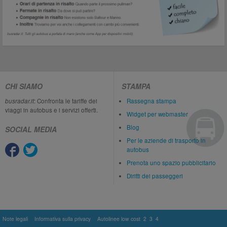
CHI SIAMO
STAMPA
busradar.it
: Confronta le tariffe dei
Rassegna stampa
viaggi in autobus e i servizi offerti.
Widget per webmaster
Blog
SOCIAL MEDIA
Per le aziende di trasporto in
autobus
Prenota uno spazio pubblicitario
Diritti dei passeggeri
Note legali
Informativa sulla privacy
Autolinee low cost
2
3
4