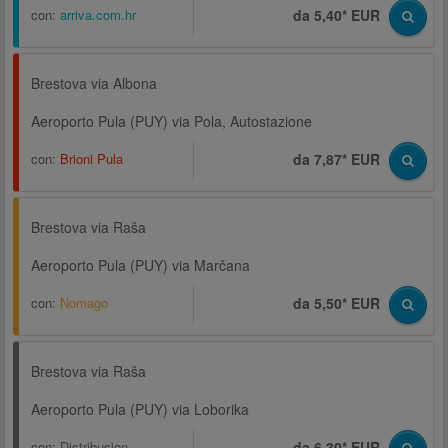
con:
arriva.com.hr
da 5,40* EUR
Brestova via Albona
Aeroporto Pula (PUY) via Pola, Autostazione
con:
Brioni Pula
da 7,87* EUR
Brestova via Raša
Aeroporto Pula (PUY) via Marčana
con:
Nomago
da 5,50* EUR
Brestova via Raša
Aeroporto Pula (PUY) via Loborika
con:
Distribusion
da 6,30* EUR