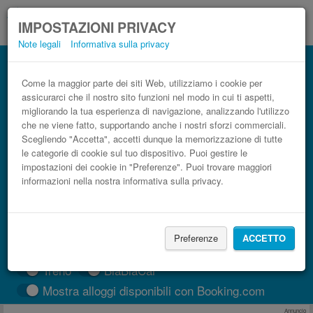
IMPOSTAZIONI PRIVACY
Note legali
Informativa sulla privacy
Autobus Aeroporto Pula (PUY) Brestova
low cost
Come la maggior parte dei siti Web, utilizziamo i cookie per
assicurarci che il nostro sito funzioni nel modo in cui ti aspetti,
Prenota il biglietto del pullman più economico
migliorando la tua esperienza di navigazione, analizzando l'utilizzo
che ne viene fatto, supportando anche i nostri sforzi commerciali.
Scegliendo "Accetta", accetti dunque la memorizzazione di tutte
le categorie di cookie sul tuo dispositivo. Puoi gestire le
impostazioni dei cookie in "Preferenze". Puoi trovare maggiori
informazioni nella nostra informativa sulla privacy.
Preferenze
ACCETTO
CERCA LE CORSE
Treno
BlaBlaCar
Mostra alloggi disponibili con Booking.com
Annuncio