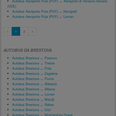
Autobus Aeroporto Pula (PUY) ↔ Aeroporto di Venezia-Tessera
(VCE)
Autobus Aeroporto Pula (PUY) ↔ Novigrad
Autobus Aeroporto Pula (PUY) ↔ Lovran
«
1
2
»
AUTOBUS DA BRESTOVA
Autobus Brestova ↔ Parenzo
Autobus Brestova ↔ Trieste
Autobus Brestova ↔ Pola
Autobus Brestova ↔ Zagabria
Autobus Brestova ↔ Fiume
Autobus Brestova ↔ Abbazia
Autobus Brestova ↔ Albona
Autobus Brestova ↔ Lovran
Autobus Brestova ↔ Matulji
Autobus Brestova ↔ Rabac
Autobus Brestova ↔ Ičići
Autobus Brestova ↔ Mošćenička Draga