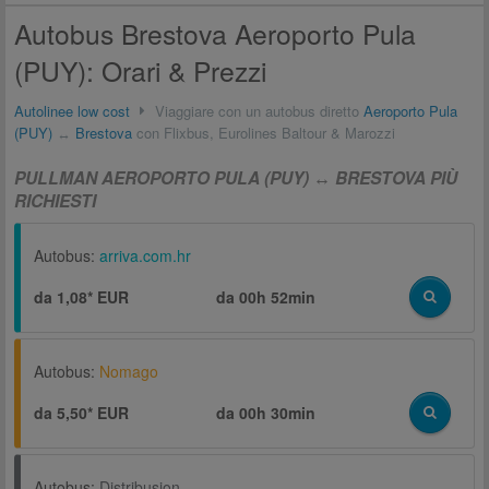
Autobus Brestova Aeroporto Pula
(PUY): Orari & Prezzi
Autolinee low cost
Viaggiare con un autobus diretto
Aeroporto Pula
(PUY)
↔
Brestova
con Flixbus, Eurolines Baltour & Marozzi
PULLMAN AEROPORTO PULA (PUY) ↔ BRESTOVA PIÙ
RICHIESTI
Autobus:
arriva.com.hr
da 1,08* EUR
da
00h 52min
Autobus:
Nomago
da 5,50* EUR
da
00h 30min
Autobus:
Distribusion