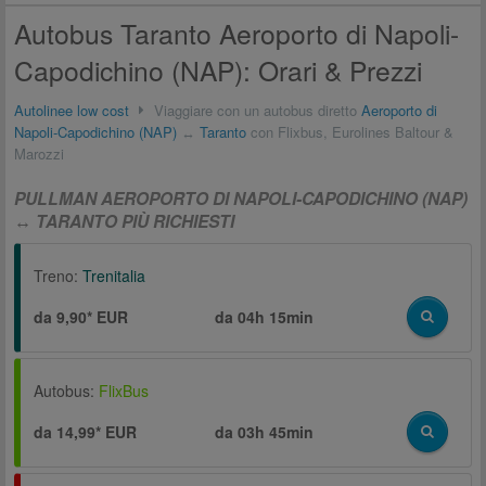
Autobus Taranto Aeroporto di Napoli-
Capodichino (NAP): Orari & Prezzi
Autolinee low cost
Viaggiare con un autobus diretto
Aeroporto di
Napoli-Capodichino (NAP)
↔
Taranto
con Flixbus, Eurolines Baltour &
Marozzi
PULLMAN AEROPORTO DI NAPOLI-CAPODICHINO (NAP)
↔ TARANTO PIÙ RICHIESTI
Treno:
Trenitalia
da 9,90* EUR
da
04h 15min
Autobus:
FlixBus
da 14,99* EUR
da
03h 45min