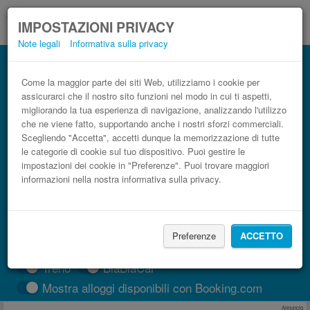
IMPOSTAZIONI PRIVACY
Note legali
Informativa sulla privacy
Autobus Aeroporto di Napoli-Capodichino
(NAP) Taranto low cost
Come la maggior parte dei siti Web, utilizziamo i cookie per
assicurarci che il nostro sito funzioni nel modo in cui ti aspetti,
Prenota il biglietto del pullman più economico
migliorando la tua esperienza di navigazione, analizzando l'utilizzo
che ne viene fatto, supportando anche i nostri sforzi commerciali.
Scegliendo "Accetta", accetti dunque la memorizzazione di tutte
le categorie di cookie sul tuo dispositivo. Puoi gestire le
impostazioni dei cookie in "Preferenze". Puoi trovare maggiori
informazioni nella nostra informativa sulla privacy.
Preferenze
ACCETTO
CERCA LE CORSE
Treno
BlaBlaCar
Mostra alloggi disponibili con Booking.com
Annuncio