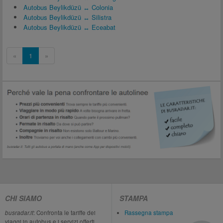
Autobus Beylikdüzü ↔ Colonia
Autobus Beylikdüzü ↔ Silistra
Autobus Beylikdüzü ↔ Eceabat
«
1
»
CHI SIAMO
STAMPA
busradar.it
: Confronta le tariffe dei
Rassegna stampa
viaggi in autobus e i servizi offerti.