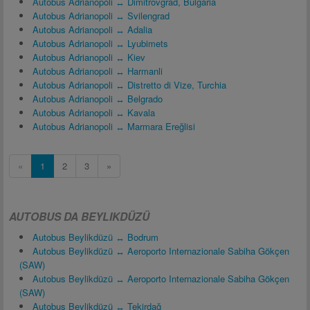
Autobus Adrianopoli ↔ Dimitrovgrad, Bulgaria
Autobus Adrianopoli ↔ Svilengrad
Autobus Adrianopoli ↔ Adalia
Autobus Adrianopoli ↔ Lyubimets
Autobus Adrianopoli ↔ Kiev
Autobus Adrianopoli ↔ Harmanli
Autobus Adrianopoli ↔ Distretto di Vize, Turchia
Autobus Adrianopoli ↔ Belgrado
Autobus Adrianopoli ↔ Kavala
Autobus Adrianopoli ↔ Marmara Ereğlisi
«
1
2
3
»
AUTOBUS DA BEYLIKDÜZÜ
Autobus Beylikdüzü ↔ Bodrum
Autobus Beylikdüzü ↔ Aeroporto Internazionale Sabiha Gökçen
(SAW)
Autobus Beylikdüzü ↔ Aeroporto Internazionale Sabiha Gökçen
(SAW)
Autobus Beylikdüzü ↔ Tekirdağ