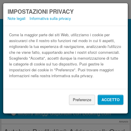
IMPOSTAZIONI PRIVACY
Note legali
Informativa sulla privacy
Autobus Adrianopoli Beylikdüzü low cost
Prenota il biglietto del pullman più economico
Come la maggior parte dei siti Web, utilizziamo i cookie per
assicurarci che il nostro sito funzioni nel modo in cui ti aspetti,
migliorando la tua esperienza di navigazione, analizzando l'utilizzo
che ne viene fatto, supportando anche i nostri sforzi commerciali.
Scegliendo "Accetta", accetti dunque la memorizzazione di tutte
le categorie di cookie sul tuo dispositivo. Puoi gestire le
impostazioni dei cookie in "Preferenze". Puoi trovare maggiori
informazioni nella nostra informativa sulla privacy.
CERCA LE CORSE
Preferenze
ACCETTO
Treno
BlaBlaCar
Mostra alloggi disponibili con Booking.com
Annuncio