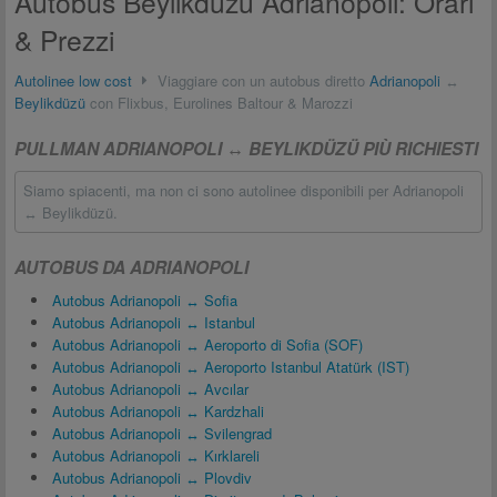
Autobus Beylikdüzü Adrianopoli: Orari
& Prezzi
Autolinee low cost
Viaggiare con un autobus diretto
Adrianopoli
↔
Beylikdüzü
con Flixbus, Eurolines Baltour & Marozzi
PULLMAN ADRIANOPOLI ↔ BEYLIKDÜZÜ PIÙ RICHIESTI
Siamo spiacenti, ma non ci sono autolinee disponibili per Adrianopoli
↔ Beylikdüzü.
AUTOBUS DA ADRIANOPOLI
Autobus Adrianopoli ↔ Sofia
Autobus Adrianopoli ↔ Istanbul
Autobus Adrianopoli ↔ Aeroporto di Sofia (SOF)
Autobus Adrianopoli ↔ Aeroporto Istanbul Atatürk (IST)
Autobus Adrianopoli ↔ Avcılar
Autobus Adrianopoli ↔ Kardzhali
Autobus Adrianopoli ↔ Svilengrad
Autobus Adrianopoli ↔ Kırklareli
Autobus Adrianopoli ↔ Plovdiv